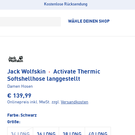
Kostenlose Rücksendung
WÄHLE DEINEN SHOP
Jack Wolfskin
·
Activate Thermic
Softshellhose langgestellt
Damen Hosen
€ 139,99
Onlinepreis inkl. MwSt.
zzgl.
Versandkosten
Farbe:
Schwarz
Größe:
34 LONG
36 LONG
38 LONG
40 LONG