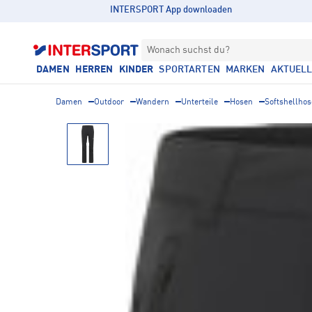
INTERSPORT App downloaden
Wonach suchst du?
DAMEN
HERREN
KINDER
SPORTARTEN
MARKEN
AKTUEL
Damen
Outdoor
Wandern
Unterteile
Hosen
Softshellho