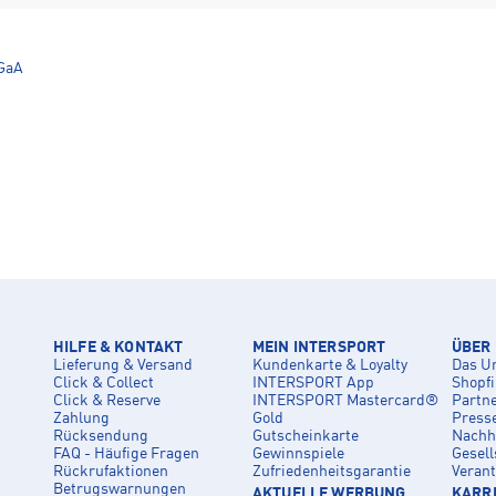
GaA
HILFE & KONTAKT
MEIN INTERSPORT
ÜBER
Lieferung & Versand
Kundenkarte & Loyalty
Das U
Click & Collect
INTERSPORT App
Shopf
Click & Reserve
INTERSPORT Mastercard®
Partn
Zahlung
Gold
Press
Rücksendung
Gutscheinkarte
Nachha
FAQ - Häufige Fragen
Gewinnspiele
Gesell
Rückrufaktionen
Zufriedenheitsgarantie
Veran
Betrugswarnungen
AKTUELLE WERBUNG
KARRI