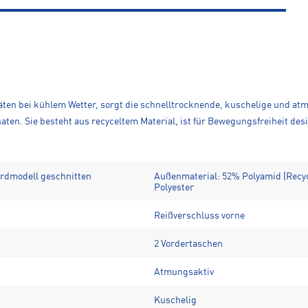
itäten bei kühlem Wetter, sorgt die schnelltrocknende, kuschelige und a
en. Sie besteht aus recyceltem Material, ist für Bewegungsfreiheit de
ardmodell geschnitten
Außenmaterial: 52% Polyamid (Recyc
Polyester
Reißverschluss vorne
2 Vordertaschen
Atmungsaktiv
Kuschelig