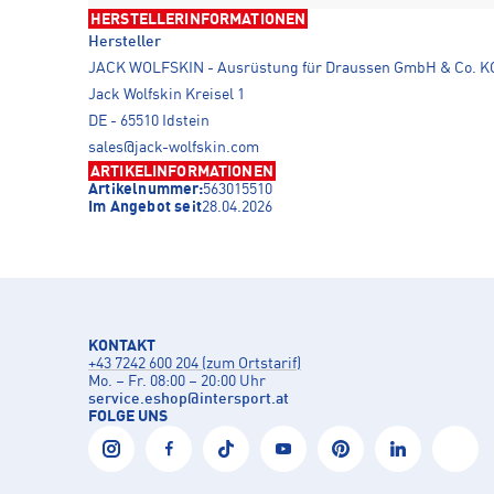
HERSTELLERINFORMATIONEN
Hersteller
JACK WOLFSKIN - Ausrüstung für Draussen GmbH & Co. K
Jack Wolfskin Kreisel 1
DE - 65510 Idstein
sales@jack-wolfskin.com
ARTIKELINFORMATIONEN
Artikelnummer:
563015510
Im Angebot seit
28.04.2026
KONTAKT
+43 7242 600 204 (zum Ortstarif)
Mo. – Fr. 08:00 – 20:00 Uhr
service.eshop
@
intersport.at
FOLGE UNS