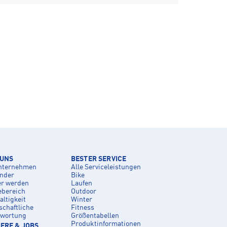
 UNS
BESTER SERVICE
nternehmen
Alle Serviceleistungen
inder
Bike
er werden
Laufen
ebereich
Outdoor
ltigkeit
Winter
schaftliche
Fitness
twortung
Größentabellen
Produktinformationen
ERE & JOBS