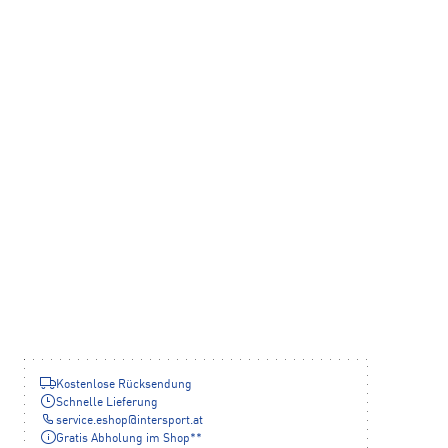
Kostenlose Rücksendung
Schnelle Lieferung
service.eshop
@
intersport.at
Gratis Abholung im Shop**