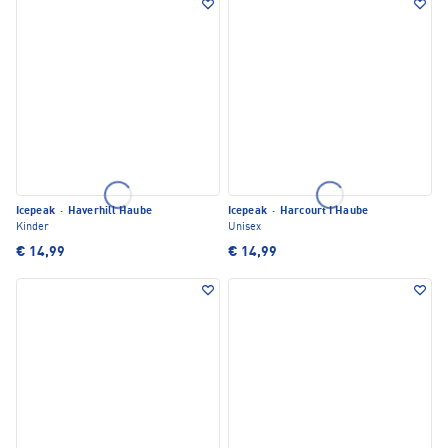
Icepeak
·
Haverhill Haube
Icepeak
·
Harcourt I Haube
Kinder
Unisex
€ 14,99
€ 14,99