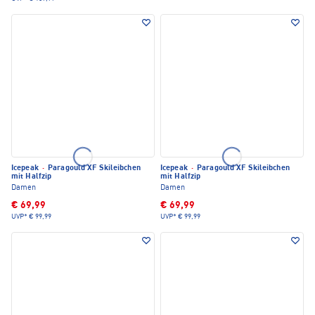
Icepeak
·
Paragould XF Skileibchen
Icepeak
·
Paragould XF Skileibchen
mit Halfzip
mit Halfzip
Damen
Damen
€ 69,99
€ 69,99
UVP*
€ 99,99
UVP*
€ 99,99