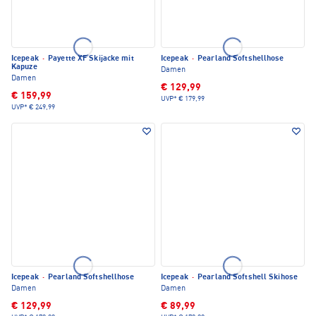
Icepeak
·
Payette XF Skijacke mit
Icepeak
·
Pearland Softshellhose
Kapuze
Damen
Damen
€ 129,99
€ 159,99
UVP*
€ 179,99
UVP*
€ 249,99
Icepeak
·
Pearland Softshellhose
Icepeak
·
Pearland Softshell Skihose
Damen
Damen
€ 129,99
€ 89,99