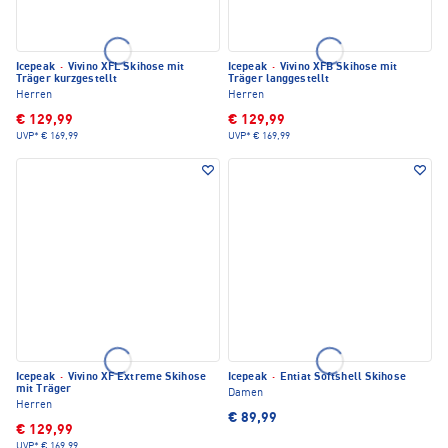
Icepeak
·
Vivino XFL Skihose mit
Icepeak
·
Vivino XFB Skihose mit
Träger kurzgestellt
Träger langgestellt
Herren
Herren
€ 129,99
€ 129,99
UVP*
€ 169,99
UVP*
€ 169,99
Icepeak
·
Vivino XF Extreme Skihose
Icepeak
·
Entiat Softshell Skihose
mit Träger
Damen
Herren
€ 89,99
€ 129,99
UVP*
€ 169,99