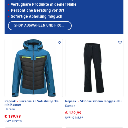
Verfügbare Produkte in deiner Nähe
Persönliche Beratung vor Ort
Sofortige Abholung möglich
SHOP AUSWÄHLEN UND PRODUKTE ANZEIGEN
Icepeak
·
Parsons XF Softshelljacke
Icepeak
·
Skihose Yvonna langgestellt
mit Kapuze
Damen
Herren
€ 129,99
€ 199,99
UVP*
€ 169,99
UVP*
€ 249,99