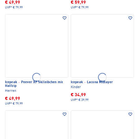
€ 49,99
€ 59,99
UVP*
€ 79,99
UVP*
€ 79,99
Icepeak
·
Peever XF Skileibchen mit
Icepeak
·
Lacona Midlayer
Halfzip
Kinder
Herren
€ 34,99
€ 49,99
UVP*
€ 39,99
UVP*
€ 79,99