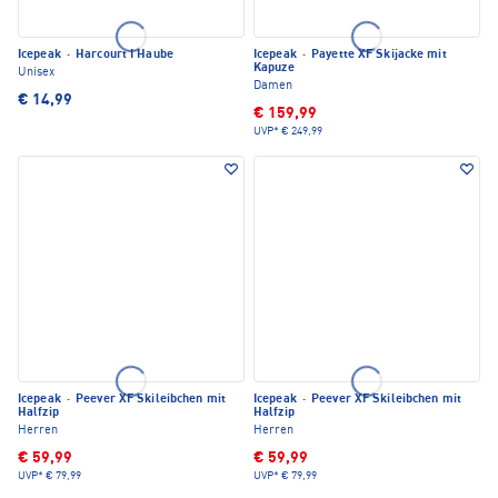
Icepeak
·
Harcourt I Haube
Icepeak
·
Payette XF Skijacke mit
Kapuze
Unisex
Damen
€ 14,99
€ 159,99
UVP*
€ 249,99
Icepeak
·
Peever XF Skileibchen mit
Icepeak
·
Peever XF Skileibchen mit
Halfzip
Halfzip
Herren
Herren
€ 59,99
€ 59,99
UVP*
€ 79,99
UVP*
€ 79,99