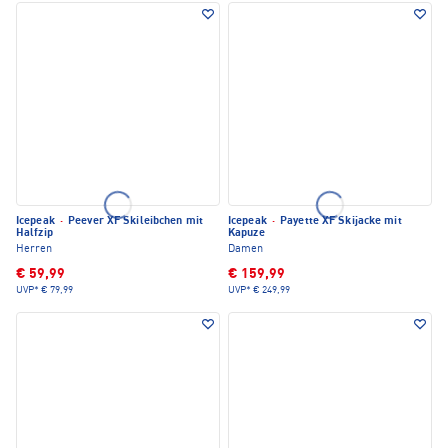
Icepeak
·
Peever XF Skileibchen mit
Icepeak
·
Payette XF Skijacke mit
Halfzip
Kapuze
Herren
Damen
€ 59,99
€ 159,99
UVP*
€ 79,99
UVP*
€ 249,99