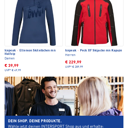
Icepeak
·
Ellenton Skileibchen mit
Icepeak
·
Peck XF Skijacke mit Kapuze
Halfzip
Herren
Damen
€ 229,99
€ 39,99
UVP*
€ 289,99
UVP*
€ 49,99
DEIN SHOP. DEINE PRODUKTE.
Wähle jetzt deinen INTERSPORT Shop aus und erhalte: