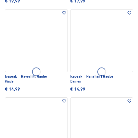
€ 19,99
€ 17,99
Icepeak
·
Haverhill Haube
Icepeak
·
Hanahan I Haube
Kinder
Damen
€ 14,99
€ 14,99