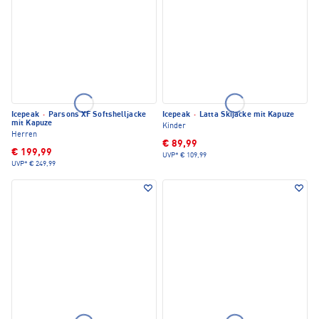
Icepeak
·
Parsons XF Softshelljacke
Icepeak
·
Latta Skijacke mit Kapuze
mit Kapuze
Kinder
Herren
€ 89,99
€ 199,99
UVP*
€ 109,99
UVP*
€ 249,99