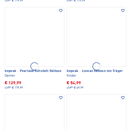
UVP*
€ 179,99
UVP*
€ 179,99
Icepeak
·
Pearland Softshell Skihose
Icepeak
·
Lisman Skihose mit Träger
Damen
Kinder
€ 129,99
€ 54,99
UVP*
€ 179,99
UVP*
€ 69,99