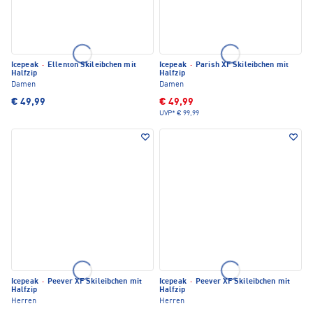
Icepeak
·
Ellenton Skileibchen mit
Icepeak
·
Parish XF Skileibchen mit
Halfzip
Halfzip
Damen
Damen
€ 49,99
€ 49,99
UVP*
€ 99,99
Icepeak
·
Peever XF Skileibchen mit
Icepeak
·
Peever XF Skileibchen mit
Halfzip
Halfzip
Herren
Herren