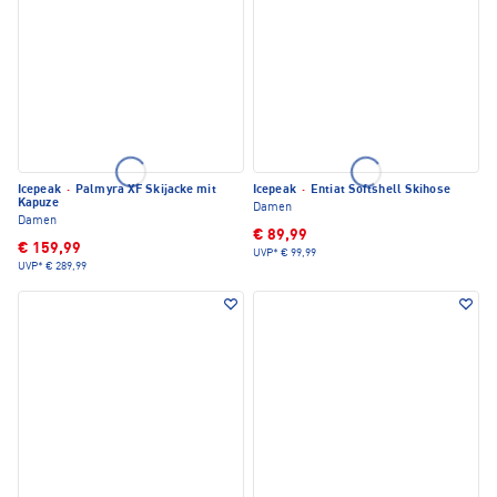
Icepeak
·
Palmyra XF Skijacke mit
Icepeak
·
Entiat Softshell Skihose
Kapuze
Damen
Damen
€ 89,99
€ 159,99
UVP*
€ 99,99
UVP*
€ 289,99