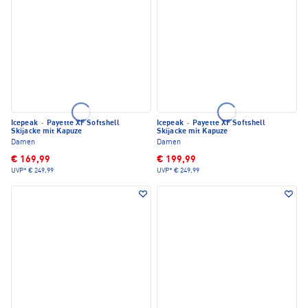
Icepeak
·
Payette XF Softshell
Icepeak
·
Payette XF Softshell
Skijacke mit Kapuze
Skijacke mit Kapuze
Damen
Damen
€ 169,99
€ 199,99
UVP*
€ 249,99
UVP*
€ 249,99