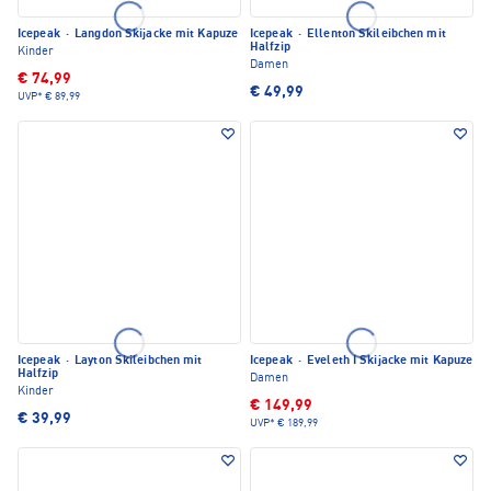
Icepeak
·
Langdon Skijacke mit Kapuze
Icepeak
·
Ellenton Skileibchen mit
Halfzip
Kinder
Damen
€ 74,99
€ 49,99
UVP*
€ 89,99
Icepeak
·
Layton Skileibchen mit
Icepeak
·
Eveleth I Skijacke mit Kapuze
Halfzip
Damen
Kinder
€ 149,99
€ 39,99
UVP*
€ 189,99