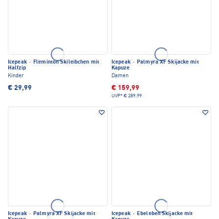
Icepeak
·
Fleminton Skileibchen mit
Icepeak
·
Palmyra XF Skijacke mit
Halfzip
Kapuze
Kinder
Damen
€ 29,99
€ 159,99
UVP*
€ 289,99
Icepeak
·
Palmyra XF Skijacke mit
Icepeak
·
Ebeleben Skijacke mit