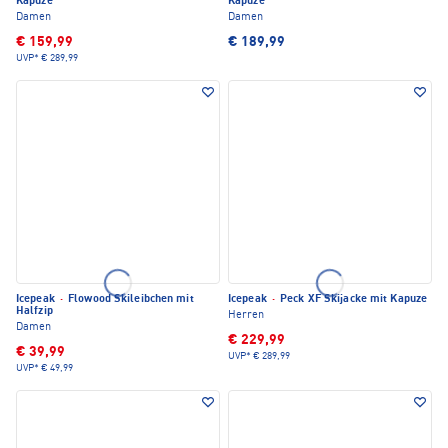
Kapuze
Kapuze
Damen
Damen
€ 159,99
€ 189,99
UVP*
€ 289,99
Icepeak
·
Flowood Skileibchen mit
Icepeak
·
Peck XF Skijacke mit Kapuze
Halfzip
Herren
Damen
€ 229,99
€ 39,99
UVP*
€ 289,99
UVP*
€ 49,99