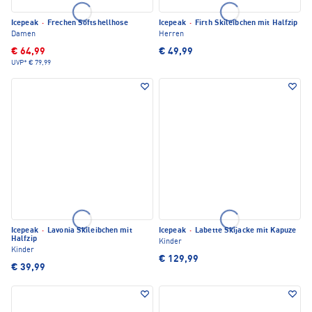
Icepeak
·
Frechen Softshellhose
Icepeak
·
Firth Skileibchen mit Halfzip
Damen
Herren
€ 64,99
€ 49,99
UVP*
€ 79,99
Icepeak
·
Lavonia Skileibchen mit
Icepeak
·
Labette Skijacke mit Kapuze
Halfzip
Kinder
Kinder
€ 129,99
€ 39,99