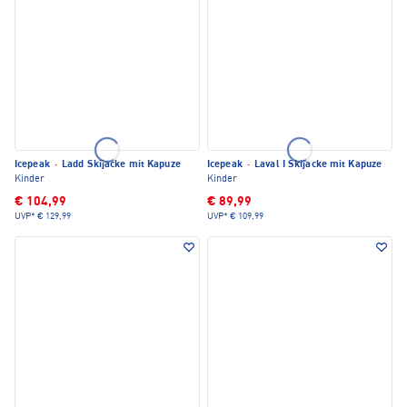
Icepeak
·
Ladd Skijacke mit Kapuze
Icepeak
·
Laval I Skijacke mit Kapuze
Kinder
Kinder
€ 104,99
€ 89,99
UVP*
€ 129,99
UVP*
€ 109,99