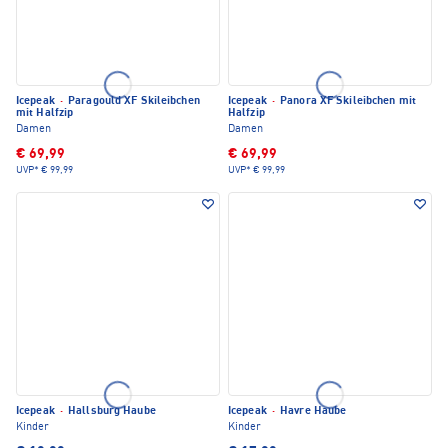
Icepeak
·
Paragould XF Skileibchen
Icepeak
·
Panora XF Skileibchen mit
mit Halfzip
Halfzip
Damen
Damen
€ 69,99
€ 69,99
UVP*
€ 99,99
UVP*
€ 99,99
Icepeak
·
Hallsburg Haube
Icepeak
·
Havre Haube
Kinder
Kinder