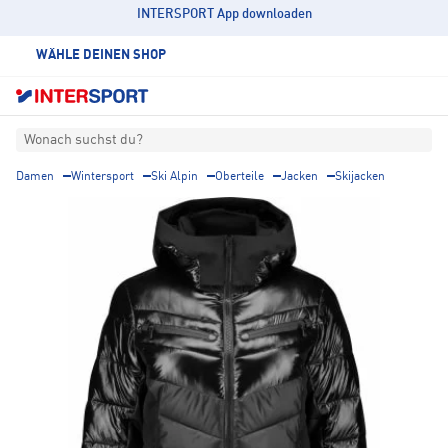
INTERSPORT App downloaden
WÄHLE DEINEN SHOP
Wonach suchst du?
Damen
Wintersport
Ski Alpin
Oberteile
Jacken
Skijacken