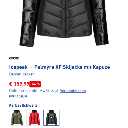
Icepeak
·
Palmyra XF Skijacke mit Kapuze
Damen Jacken
€ 159,99
-44 %
Onlinepreis inkl. MwSt.
zzgl.
Versandkosten
UVP*
€ 289,99
Farbe:
Schwarz