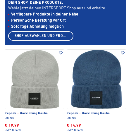
DEIN SHOP. DEINE PRODUKTE.
Wähle jetzt deinen INTERSPORT Shop aus und erhalte:
Verfügbare Produkte in deiner Nähe
Persönliche Beratung vor Ort
Sofortige Abholung möglich
SHOP AUSWÄHLEN UND PRODUKTE ANZEIGEN
Icepeak
·
Hackleburg Haube
Icepeak
·
Hackleburg Haube
Unisex
Unisex
€ 19,99
€ 14,99
UVP*
€ 24,99
UVP*
€ 24,99