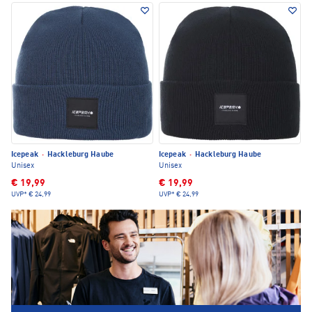
Icepeak
·
Hackleburg Haube
Icepeak
·
Hackleburg Haube
Unisex
Unisex
€ 19,99
€ 19,99
UVP*
€ 24,99
UVP*
€ 24,99