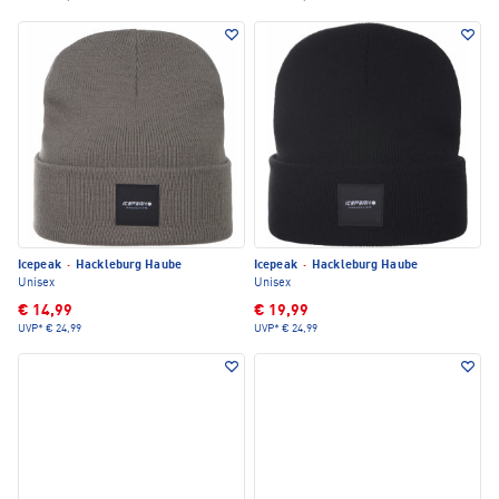
Icepeak
·
Hackleburg Haube
Icepeak
·
Hackleburg Haube
Unisex
Unisex
€ 14,99
€ 19,99
UVP*
€ 24,99
UVP*
€ 24,99