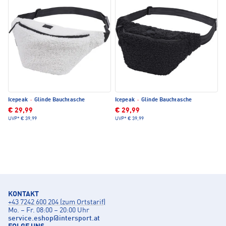
Icepeak
·
Glinde Bauchtasche
Icepeak
·
Glinde Bauchtasche
€ 29,99
€ 29,99
UVP*
€ 39,99
UVP*
€ 39,99
KONTAKT
+43 7242 600 204 (zum Ortstarif)
Mo. – Fr. 08:00 – 20:00 Uhr
service.eshop
@
intersport.at