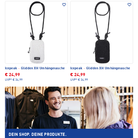
Icepeak
·
Glidden XH Umhängetasche
Icepeak
·
Glidden XH Umhängetasche
€ 24,99
€ 24,99
UVP*
€ 34,99
UVP*
€ 34,99
DEIN SHOP. DEINE PRODUKTE.