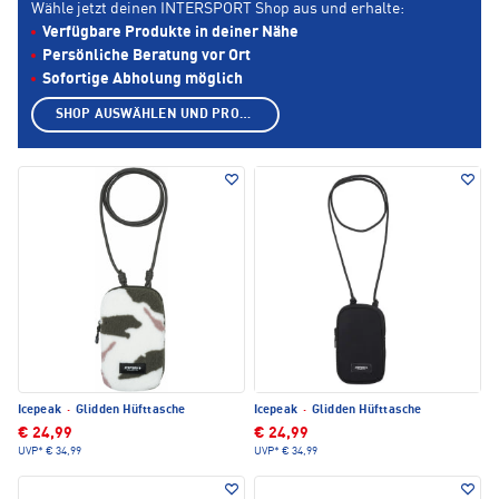
Wähle jetzt deinen INTERSPORT Shop aus und erhalte:
Verfügbare Produkte in deiner Nähe
Persönliche Beratung vor Ort
Sofortige Abholung möglich
SHOP AUSWÄHLEN UND PRODUKTE ANZEIGEN
Icepeak
·
Glidden Hüfttasche
Icepeak
·
Glidden Hüfttasche
€ 24,99
€ 24,99
UVP*
€ 34,99
UVP*
€ 34,99