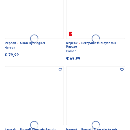
Neu
Icepeak
·
Altan Hybridgilet
Icepeak
·
Berryville Midlayer mit
Kapuze
Herren
Damen
€ 79,99
€ 69,99
Icepeak
·
Bunnell Fleecejacke mit
Icepeak
·
Bunnell Fleecejacke mit