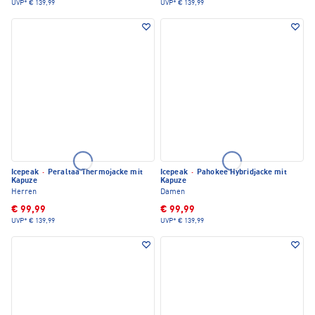
UVP*
€ 139,99
UVP*
€ 139,99
Icepeak
·
Peraltaa Thermojacke mit
Icepeak
·
Pahokee Hybridjacke mit
Kapuze
Kapuze
Herren
Damen
€ 99,99
€ 99,99
UVP*
€ 139,99
UVP*
€ 139,99