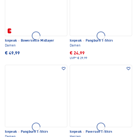
Neu
Icepeak
·
Bowersville Midlayer
Icepeak
·
Pangburn T-Shirt
Damen
Damen
€ 49,99
€ 24,99
UVP*
€ 29,99
Icepeak
·
Pangburn T-Shirt
Icepeak
·
Paterson T-Shirt
Damen
Herren