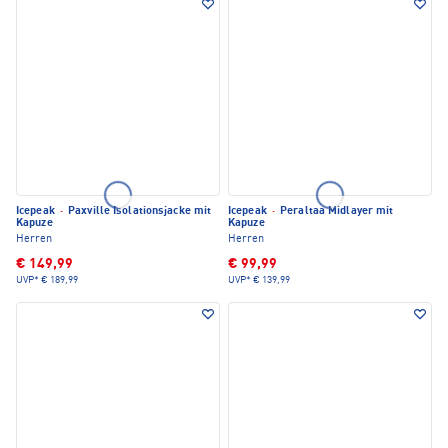
Icepeak
·
Paxville Isolationsjacke mit
Icepeak
·
Peraltaa Midlayer mit
Kapuze
Kapuze
Herren
Herren
€ 149,99
€ 99,99
UVP*
€ 189,99
UVP*
€ 139,99