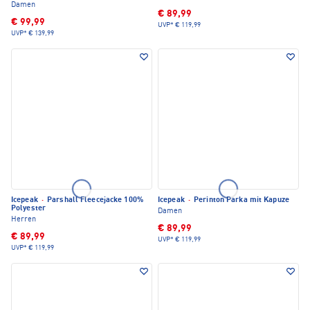
Damen
€ 89,99
€ 99,99
UVP*
€ 119,99
UVP*
€ 139,99
Icepeak
·
Parshall Fleecejacke 100%
Icepeak
·
Perinton Parka mit Kapuze
Polyester
Damen
Herren
€ 89,99
€ 89,99
UVP*
€ 119,99
UVP*
€ 119,99