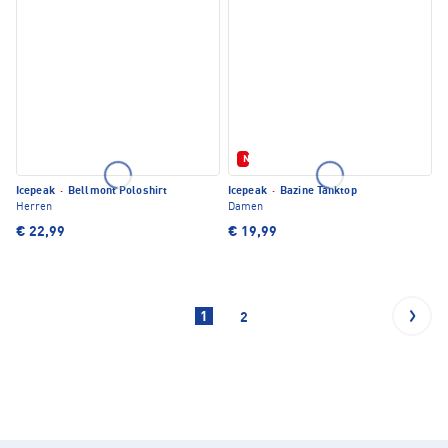
Neu
Icepeak
·
Bellmont Poloshirt
Icepeak
·
Bazine Tanktop
Herren
Damen
€ 22,99
€ 19,99
1
2