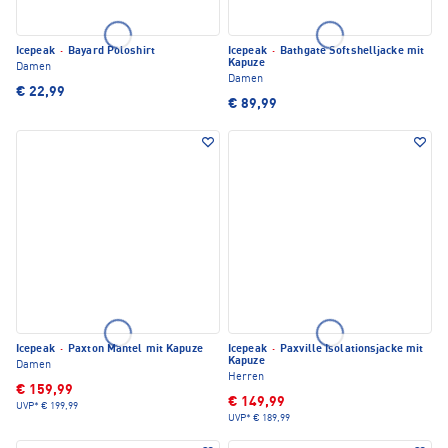
Icepeak
·
Bayard Poloshirt
Icepeak
·
Bathgate Softshelljacke mit
Kapuze
Damen
Damen
€ 22,99
€ 89,99
Icepeak
·
Paxton Mantel mit Kapuze
Icepeak
·
Paxville Isolationsjacke mit
Kapuze
Damen
Herren
€ 159,99
€ 149,99
UVP*
€ 199,99
UVP*
€ 189,99