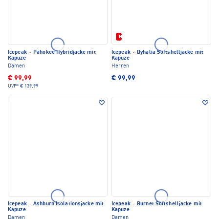
Neu
Icepeak
·
Pahokee Hybridjacke mit
Icepeak
·
Byhalia Softshelljacke mit
Kapuze
Kapuze
Damen
Herren
€ 99,99
€ 99,99
UVP*
€ 139,99
Icepeak
·
Ashburn Isolationsjacke mit
Icepeak
·
Burnet Softshelljacke mit
Kapuze
Kapuze
Damen
Damen