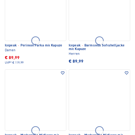
Icepeak
·
Perinton Parka mit Kapuze
Icepeak
·
Barmstedt Softshelljacke
mit Kapuze
Damen
Herren
€ 89,99
€ 89,99
UVP*
€ 119,99