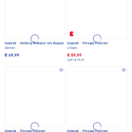
Neu
Icepeak
·
Amberg Midlayer mit Kapuze
Icepeak
·
Perugia Pullover
Damen
Unisex
€ 69,99
€ 59,99
UVP*
€ 79,99
Icepeak
·
Perugia Pullover
Icepeak
·
Perugia Pullover