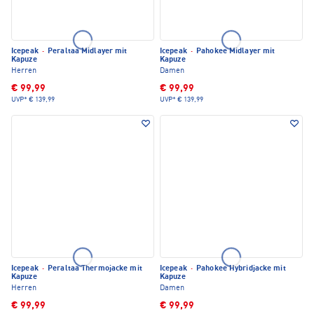
Icepeak
·
Peraltaa Midlayer mit
Icepeak
·
Pahokee Midlayer mit
Kapuze
Kapuze
Herren
Damen
€ 99,99
€ 99,99
UVP*
€ 139,99
UVP*
€ 139,99
Icepeak
·
Peraltaa Thermojacke mit
Icepeak
·
Pahokee Hybridjacke mit
Kapuze
Kapuze
Herren
Damen
€ 99,99
€ 99,99