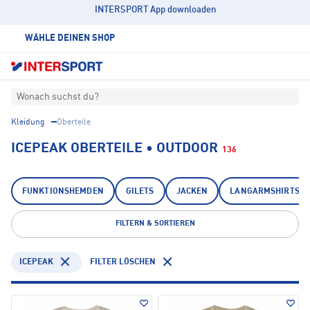
INTERSPORT App downloaden
WÄHLE DEINEN SHOP
Wonach suchst du?
Kleidung
Oberteile
ICEPEAK OBERTEILE • OUTDOOR
136
FUNKTIONSHEMDEN
GILETS
JACKEN
LANGARMSHIRTS
FILTERN & SORTIEREN
ICEPEAK
FILTER LÖSCHEN