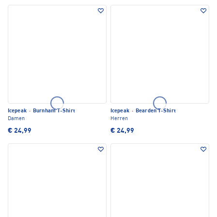
Icepeak
·
Burnham T-Shirt
Icepeak
·
Bearden T-Shirt
Damen
Herren
€ 24,99
€ 24,99