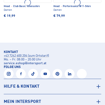
Head
·
Club Basic Tennisshirt
Head
·
Performance W T-Shirt
Damen
Damen
€ 19,99
€ 79,99
KONTAKT
+43 7242 600 204 (zum Ortstarif)
Mo. – Fr. 08:00 – 20:00 Uhr
service.eshop
@
intersport.at
FOLGE UNS
HILFE & KONTAKT
MEIN INTERSPORT