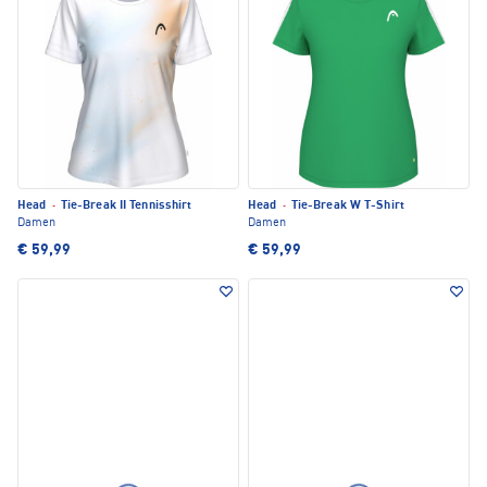
Head
·
Tie-Break II Tennisshirt
Head
·
Tie-Break W T-Shirt
Damen
Damen
€ 59,99
€ 59,99