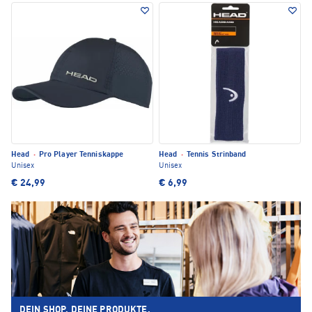
Head
·
Pro Player Tenniskappe
Head
·
Tennis Strinband
Unisex
Unisex
€ 24,99
€ 6,99
DEIN SHOP. DEINE PRODUKTE.