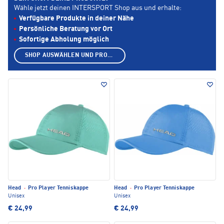
Wähle jetzt deinen INTERSPORT Shop aus und erhalte:
Verfügbare Produkte in deiner Nähe
Persönliche Beratung vor Ort
Sofortige Abholung möglich
SHOP AUSWÄHLEN UND PRODUKTE ANZEIGEN
Head
·
Pro Player Tenniskappe
Head
·
Pro Player Tenniskappe
Unisex
Unisex
€ 24,99
€ 24,99