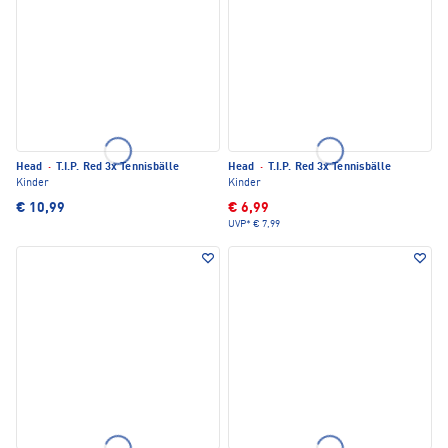
Head
·
T.I.P. Red 3x Tennisbälle
Head
·
T.I.P. Red 3x Tennisbälle
Kinder
Kinder
€ 10,99
€ 6,99
UVP*
€ 7,99