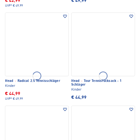
€ 42,99
€ 49,99
UVP*
€ 49,99
Head
·
Radical 2.5 Tennisschläger
Head
·
Tour Tennisrucksack - 1
Schläger
Kinder
Kinder
€ 44,99
€ 44,99
UVP*
€ 49,99