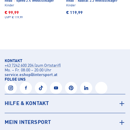
Head
·
Speed 2.4 Tennisschläger
Head
·
Radical 2.3 Tennisschläger
Kinder
Kinder
€ 99,99
€ 119,99
UVP*
€ 119,99
KONTAKT
+43 7242 600 204 (zum Ortstarif)
Mo. – Fr. 08:00 – 20:00 Uhr
service.eshop
@
intersport.at
FOLGE UNS
HILFE & KONTAKT
MEIN INTERSPORT