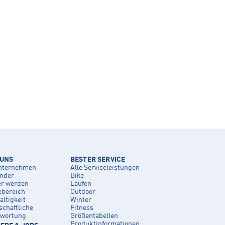
 UNS
BESTER SERVICE
nternehmen
Alle Serviceleistungen
inder
Bike
er werden
Laufen
ebereich
Outdoor
ltigkeit
Winter
schaftliche
Fitness
twortung
Größentabellen
Produktinformationen