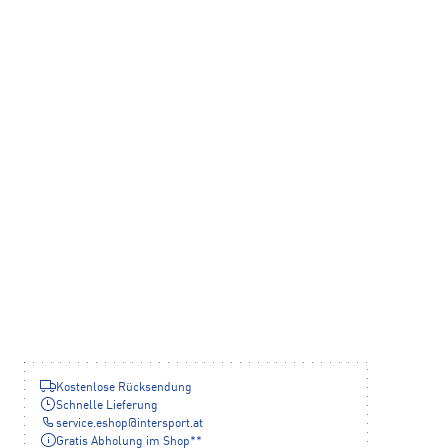
Kostenlose Rücksendung
Schnelle Lieferung
service.eshop
@
intersport.at
Gratis Abholung im Shop**