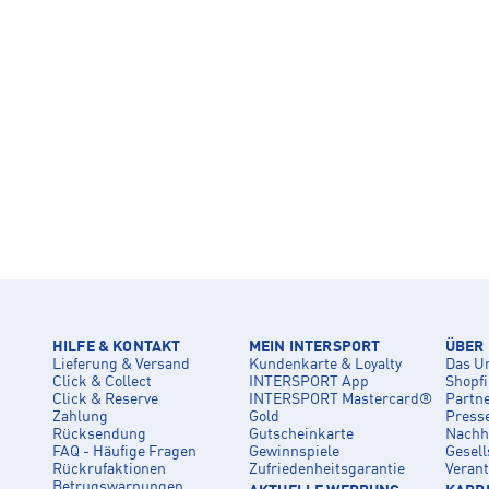
HILFE & KONTAKT
MEIN INTERSPORT
ÜBER
Lieferung & Versand
Kundenkarte & Loyalty
Das U
Click & Collect
INTERSPORT App
Shopf
Click & Reserve
INTERSPORT Mastercard®
Partn
Zahlung
Gold
Press
Rücksendung
Gutscheinkarte
Nachha
FAQ - Häufige Fragen
Gewinnspiele
Gesell
Rückrufaktionen
Zufriedenheitsgarantie
Veran
Betrugswarnungen