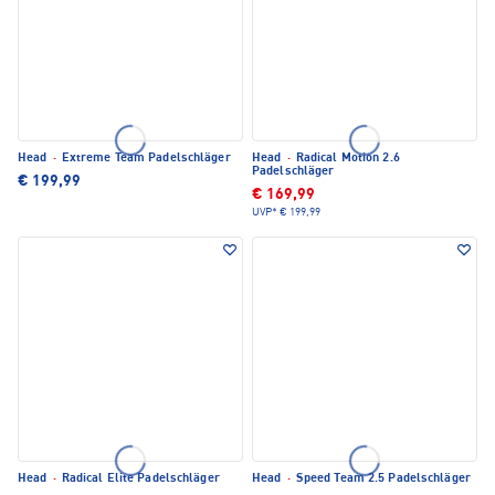
Head
·
Extreme Team Padelschläger
Head
·
Radical Motion 2.6
Padelschläger
€ 199,99
€ 169,99
UVP*
€ 199,99
Head
·
Radical Elite Padelschläger
Head
·
Speed Team 2.5 Padelschläger