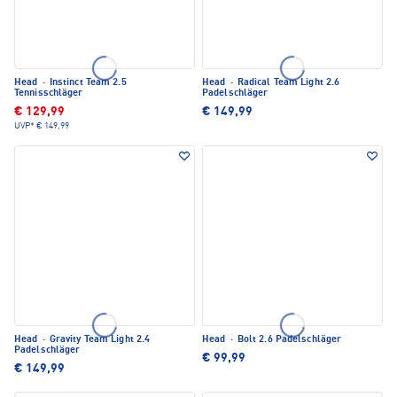
Head
·
Instinct Team 2.5
Head
·
Radical Team Light 2.6
Tennisschläger
Padelschläger
€ 129,99
€ 149,99
UVP*
€ 149,99
Head
·
Gravity Team Light 2.4
Head
·
Bolt 2.6 Padelschläger
Padelschläger
€ 99,99
€ 149,99