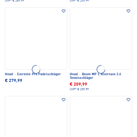
UVP*
€ 259,99
UVP*
€ 239,99
Head
·
Extreme Pro Padelschläger
Head
·
Boom MP L Alternate 2.6
Tennisschläger
€ 279,99
€ 209,99
UVP*
€ 239,99