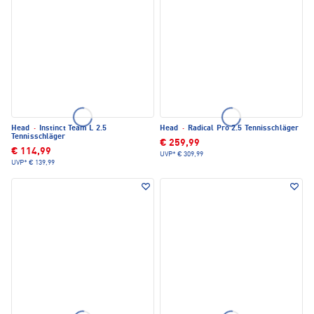
Head
·
Instinct Team L 2.5
Head
·
Radical Pro 2.5 Tennisschläger
Tennisschläger
€ 259,99
€ 114,99
UVP*
€ 309,99
UVP*
€ 139,99