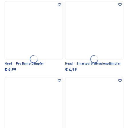
Head
·
Pro Damp Dämpfer
Head
·
Smartsorb Vibrationsdämpfer
€ 6,99
€ 4,99