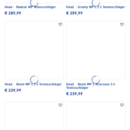
Head
·
Radical MP Tennisschläger
Head
·
Gravity MP L 2.3 Tennisschläger
€ 289,99
€ 259,99
Head
·
Boom MP L 2.4 Tennisschläger
Head
·
Boom MP L Alternate 2.4
Tennisschläger
€ 239,99
€ 239,99