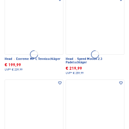
Head
·
Extreme MP L Tennisschläger
Head
·
Speed Motion 2.3
Padelschläger
€ 199,99
€ 219,99
UVP*
€ 239,99
UVP*
€ 259,99