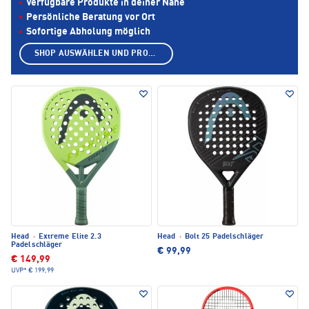
Verfügbare Produkte in deiner Nähe
Persönliche Beratung vor Ort
Sofortige Abholung möglich
SHOP AUSWÄHLEN UND PRODUKTE ANZEIGEN
Head
·
Extreme Elite 2.3
Head
·
Bolt 25 Padelschläger
Padelschläger
€ 99,99
€ 149,99
UVP*
€ 199,99