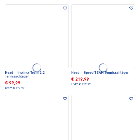
Head
·
Instinct Team 2.2
Head
·
Speed TEAM Tennisschläger
Tennisschläger
€ 219,99
€ 99,99
UVP*
€ 259,99
UVP*
€ 179,99