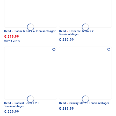
Head
·
Boom Team 2.6 Tennisschläger
Head
·
Extreme Team 2.2
Tennisschläger
€ 219,99
€ 239,99
UVP*
€ 249,99
Head
·
Radical Team L 2.5
Head
·
Gravity MP 2.3 Tennisschläger
Tennisschläger
€ 289,99
€ 229,99