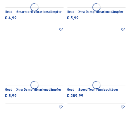
Head
·
Smartsorb Vibrationsdämpfer
Head
·
Xtra Damp Vibrationsdämpfer
€ 4,99
€ 5,99
Head
·
Xtra Damp Vibrationsdämpfer
Head
·
Speed Tour Tennisschläger
€ 5,99
€ 289,99