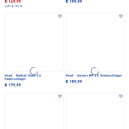
€ 169,99
€ 199,99
UVP*
€ 199,99
Head
·
Radical Team 2.6
Head
·
Instinct MP 2.5 Tennisschläger
Padelschläger
€ 159,99
€ 179,99