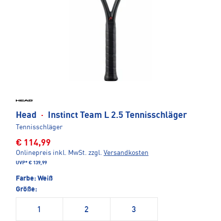
Head
·
Instinct Team L 2.5 Tennisschläger
Tennisschläger
€ 114,99
Onlinepreis inkl. MwSt.
zzgl.
Versandkosten
UVP*
€ 139,99
Farbe:
Weiß
Größe:
1
2
3