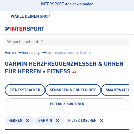
INTERSPORT App downloaden
WÄHLE DEINEN SHOP
Wonach suchst du?
Herren
Ausrüstung
Herzfrequenzmesser & Uhren
GARMIN HERZFREQUENZMESSER & UHREN
FÜR HERREN • FITNESS
44
FITNESSTRACKER
SENSOREN & BRUSTGURTE
SMARTWATCHE
FILTERN & SORTIEREN
HERREN
GARMIN
FILTER LÖSCHEN