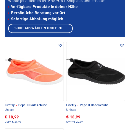
Wähle jetzt deinen INTERSPORT Shop aus und erhalte:
Verfügbare Produkte in deiner Nähe
Persönliche Beratung vor Ort
Sofortige Abholung möglich
SHOP AUSWÄHLEN UND PRODUKTE ANZEIGEN
Firefly
·
Pepe II Badeschuhe
Firefly
·
Pepe II Badeschuhe
Unisex
Unisex
€ 18,99
€ 18,99
UVP*
€ 24,99
UVP*
€ 24,99