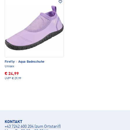
Firefly
·
Aqua Badeschuhe
Unisex
€ 24,99
UVP*
€ 29,99
KONTAKT
+43 7242 600 204 (zum Ortstarif)