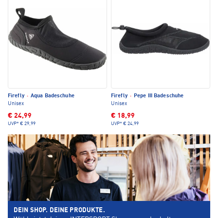
Firefly
·
Aqua Badeschuhe
Firefly
·
Pepe III Badeschuhe
Unisex
Unisex
€ 24,99
€ 18,99
UVP*
€ 29,99
UVP*
€ 24,99
DEIN SHOP. DEINE PRODUKTE.