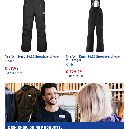
Firefly
·
Hero 20.20 Snowboardhose
Firefly
·
Dann 20.20 Snowboardhose
mit Träger
Kinder
Kinder
€ 59,99
€ 129,99
UVP*
€ 139,99
UVP*
€ 179,99
DEIN SHOP. DEINE PRODUKTE.