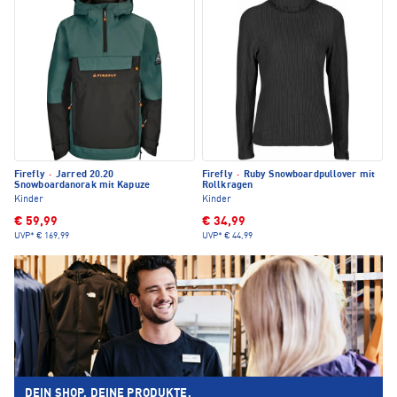
Firefly
·
Jarred 20.20
Firefly
·
Ruby Snowboardpullover mit
Snowboardanorak mit Kapuze
Rollkragen
Kinder
Kinder
€ 59,99
€ 34,99
UVP*
€ 169,99
UVP*
€ 44,99
DEIN SHOP. DEINE PRODUKTE.