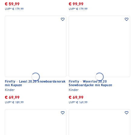
€ 59,99
€ 99,99
UVP*
€ 179,99
UVP*
€ 179,99
Firefly
·
Laval 20.20 Snowboardanorak
Firefly
·
Waterloo 20.20
mit Kapuze
Snowboardjacke mit Kapuze
Kinder
Kinder
€ 69,99
€ 69,99
UVP*
€ 189,99
UVP*
€ 169,99