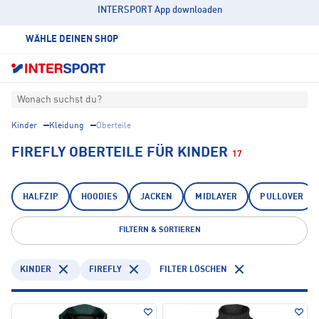
INTERSPORT App downloaden
WÄHLE DEINEN SHOP
Wonach suchst du?
Kinder
Kleidung
Oberteile
FIREFLY OBERTEILE FÜR KINDER
17
HALFZIP
HOODIES
JACKEN
MIDLAYER
PULLOVER
FILTERN & SORTIEREN
KINDER
FIREFLY
FILTER LÖSCHEN