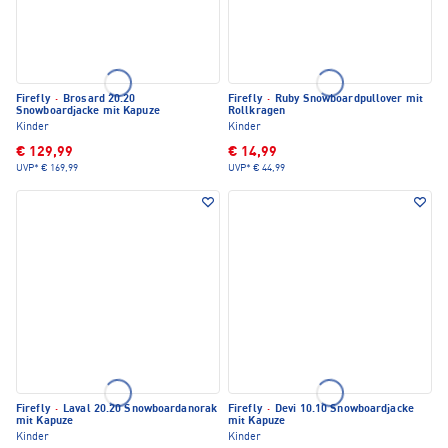
Firefly
·
Brosard 20.20
Firefly
·
Ruby Snowboardpullover mit
Snowboardjacke mit Kapuze
Rollkragen
Kinder
Kinder
€ 129,99
€ 14,99
UVP*
€ 169,99
UVP*
€ 44,99
Firefly
·
Laval 20.20 Snowboardanorak
Firefly
·
Devi 10.10 Snowboardjacke
mit Kapuze
mit Kapuze
Kinder
Kinder