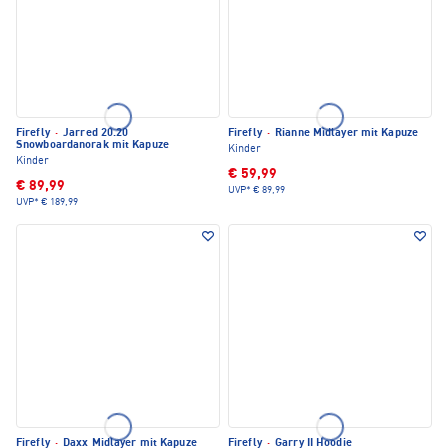
Firefly
·
Jarred 20.20
Firefly
·
Rianne Midlayer mit Kapuze
Snowboardanorak mit Kapuze
Kinder
Kinder
€ 59,99
€ 89,99
UVP*
€ 89,99
UVP*
€ 189,99
Firefly
·
Daxx Midlayer mit Kapuze
Firefly
·
Garry II Hoodie