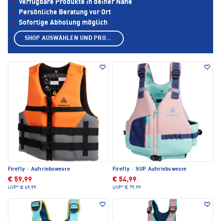
Verfügbare Produkte in deiner Nähe
Persönliche Beratung vor Ort
Sofortige Abholung möglich
SHOP AUSWÄHLEN UND PRODUKTE ANZEIGEN
Firefly
·
Auftriebsweste
Firefly
·
SUP Auftriebsweste
€ 59,99
€ 54,99
UVP*
€ 69,99
UVP*
€ 79,99