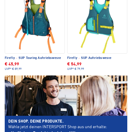
Firefly
·
SUP Touring Auftriebsweste
Firefly
·
SUP Auftriebsweste
€ 45,99
€ 54,99
UVP*
€ 89,99
UVP*
€ 79,99
DEIN SHOP. DEINE PRODUKTE.
Wähle jetzt deinen INTERSPORT Shop aus und erhalte: