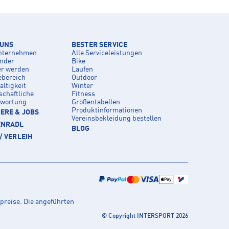
 UNS
BESTER SERVICE
nternehmen
Alle Serviceleistungen
inder
Bike
er werden
Laufen
ebereich
Outdoor
ltigkeit
Winter
schaftliche
Fitness
twortung
Größentabellen
Produktinformationen
ERE & JOBS
Vereinsbekleidung bestellen
ENRADL
BLOG
/ VERLEIH
preise. Die angeführten
© Copyright INTERSPORT 2026