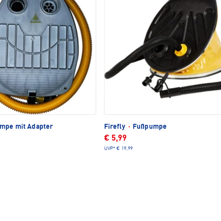
mpe mit Adapter
Firefly
·
Fußpumpe
€ 5,99
UVP*
€ 19,99