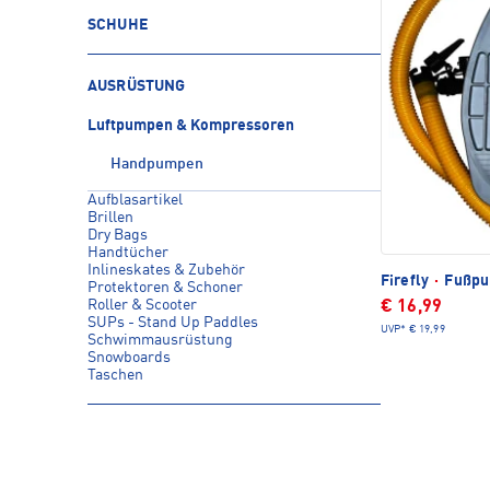
SCHUHE
AUSRÜSTUNG
Luftpumpen & Kompressoren
Handpumpen
Aufblasartikel
Brillen
Dry Bags
Handtücher
Inlineskates & Zubehör
Firefly
·
Fußpu
Protektoren & Schoner
Roller & Scooter
€ 16,99
SUPs - Stand Up Paddles
UVP*
€ 19,99
Schwimmausrüstung
Snowboards
Taschen