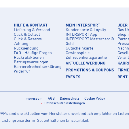
HILFE & KONTAKT
MEIN INTERSPORT
ÜBER
Lieferung & Versand
Kundenkarte & Loyalty
Das U
Click & Collect
INTERSPORT App
Shopf
Click & Reserve
INTERSPORT Mastercard®
Partn
Zahlung
Gold
Press
Rücksendung
Gutscheinkarte
Nachha
FAQ - Häufige Fragen
Gewinnspiele
Gesell
Rückrufaktionen
Zufriedenheitsgarantie
Veran
Betrugswarnungen
AKTUELLE WERBUNG
KARRI
Barrierefreiheitserklärung
PROMOTIONS & COUPONS
FIRM
Widerruf
EVENTS
RENT 
Impressum
AGB
Datenschutz
Cookie Policy
Datenschutzeinstellungen
Ps sind die aktuellen vom Hersteller unverbindlich empfohlenen Listen
istenpreise der im Set enthaltenen Einzelartikel.