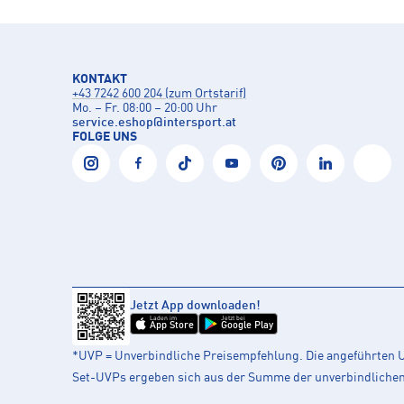
KONTAKT
+43 7242 600 204 (zum Ortstarif)
Mo. – Fr. 08:00 – 20:00 Uhr
service.eshop
@
intersport.at
FOLGE UNS
Jetzt App downloaden!
Laden im
Jetzt bei
App Store
Google Play
*UVP = Unverbindliche Preisempfehlung. Die angeführten UV
Set-UVPs ergeben sich aus der Summe der unverbindlichen L