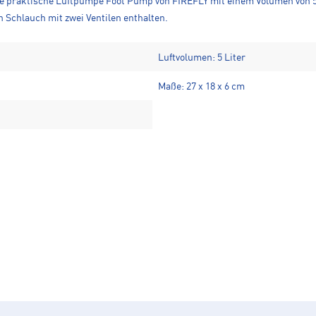
ie praktische Luftpumpe Foot Pump von FIREFLY mit einem Volumen von 5
 Schlauch mit zwei Ventilen enthalten.
Luftvolumen: 5 Liter
Maße: 27 x 18 x 6 cm