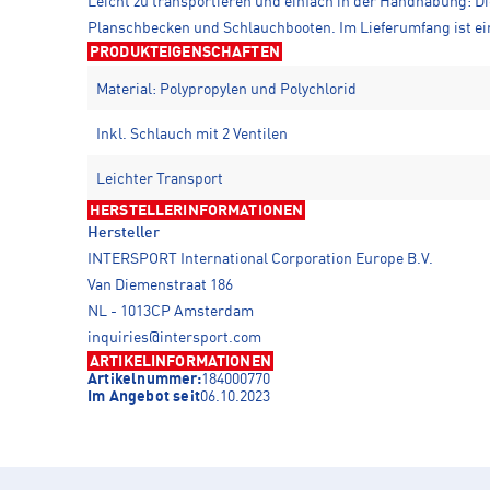
Leicht zu transportieren und einfach in der Handhabung: D
Planschbecken und Schlauchbooten. Im Lieferumfang ist ein
PRODUKTEIGENSCHAFTEN
Material: Polypropylen und Polychlorid
Inkl. Schlauch mit 2 Ventilen
Leichter Transport
HERSTELLERINFORMATIONEN
Hersteller
INTERSPORT International Corporation Europe B.V.
Van Diemenstraat 186
NL - 1013CP Amsterdam
inquiries@intersport.com
ARTIKELINFORMATIONEN
Artikelnummer:
184000770
Im Angebot seit
06.10.2023