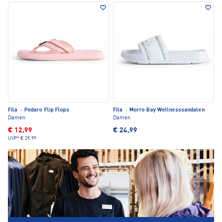
Fila
·
Pedaro Flip Flops
Fila
·
Morro Bay Wellnesssandalen
Damen
Damen
€ 12,99
€ 24,99
UVP*
€ 29,99