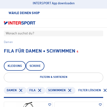
INTERSPORT App downloaden
WÄHLE DEINEN SHOP
Wonach suchst du?
Damen
FILA FÜR DAMEN • SCHWIMMEN
4
KLEIDUNG
SCHUHE
FILTERN & SORTIEREN
DAMEN
FILA
SCHWIMMEN
FILTER LÖSCHEN