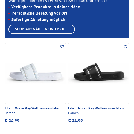
Wähle jetzt deinen INTERSPORT Shop aus und erhalte:
Verfügbare Produkte in deiner Nähe
Persönliche Beratung vor Ort
Sofortige Abholung möglich
SHOP AUSWÄHLEN UND PRODUKTE ANZEIGEN
Fila
·
Morro Bay Wellnesssandalen
Fila
·
Morro Bay Wellnesssandalen
Damen
Damen
€ 24,99
€ 24,99