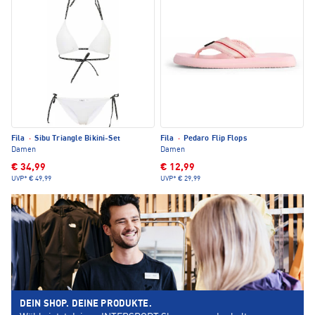
Fila
·
Sibu Triangle Bikini-Set
Fila
·
Pedaro Flip Flops
Damen
Damen
€ 34,99
€ 12,99
UVP*
€ 49,99
UVP*
€ 29,99
DEIN SHOP. DEINE PRODUKTE.