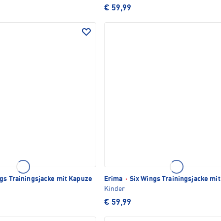
€ 59,99
gs Trainingsjacke mit Kapuze
Erima
·
Six Wings Trainingsjacke mi
Kinder
€ 59,99