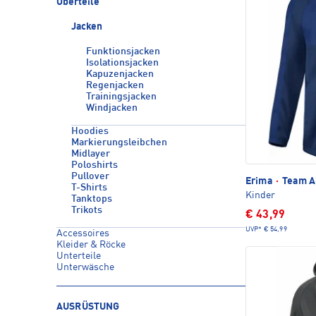
Oberteile
Jacken
Funktionsjacken
Isolationsjacken
Kapuzenjacken
Regenjacken
Trainingsjacken
Windjacken
Hoodies
Markierungsleibchen
Midlayer
Poloshirts
Pullover
Erima
·
Team Al
T-Shirts
Kinder
Tanktops
Trikots
€ 43,99
UVP*
€ 54,99
Accessoires
Kleider & Röcke
Unterteile
Unterwäsche
AUSRÜSTUNG