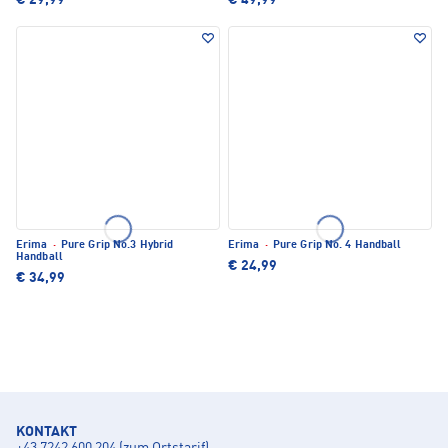
€ 29,99
€ 49,99
Erima
·
Pure Grip No.3 Hybrid
Erima
·
Pure Grip No. 4 Handball
Handball
€ 24,99
€ 34,99
KONTAKT