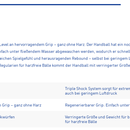
 Level an hervorragendem Grip – ganz ohne Harz. Der Handball hat ein n
infach unter fließendem Wasser abgewaschen werden, wodurch er schnell 
 weichen Spielgefühl und herausragenden Rebound – selbst bei geringem
egularien für harzfreie Bälle kommt der Handball mit verringerter Größe
Triple Shock System sorgt für extr
auch bei geringem Luftdruck
 Grip – ganz ohne Harz
Regenerierbarer Grip: Einfach unt
ckwürfen
Verringerte Größe und Gewicht für
für harzfreie Bälle