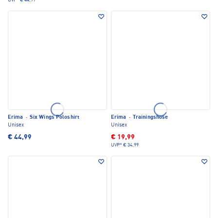
UVP*
€ 44,99
Erima
·
Six Wings Poloshirt
Erima
·
Trainingshose
Unisex
Unisex
€ 44,99
€ 19,99
UVP*
€ 34,99