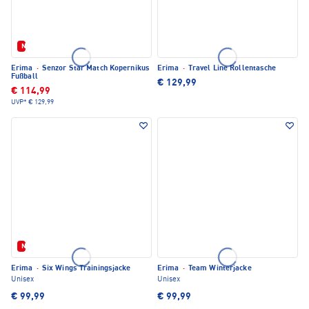
Neu
Erima
·
Senzor Star Match Kopernikus
Erima
·
Travel Line Rollentasche
Fußball
€ 129,99
€ 114,99
UVP*
€ 129,99
Neu
Erima
·
Six Wings Trainingsjacke
Erima
·
Team Winterjacke
Unisex
Unisex
€ 99,99
€ 99,99