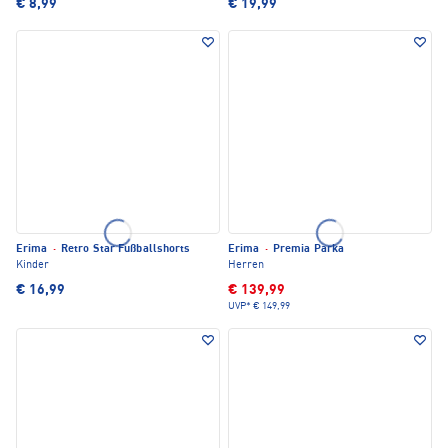
€ 8,99
€ 19,99
Erima
·
Retro Star Fußballshorts
Erima
·
Premia Parka
Kinder
Herren
€ 16,99
€ 139,99
UVP*
€ 149,99