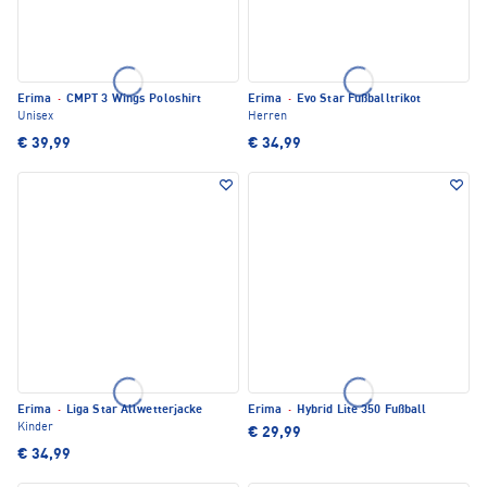
Erima
·
CMPT 3 Wings Poloshirt
Erima
·
Evo Star Fußballtrikot
Unisex
Herren
€ 39,99
€ 34,99
Erima
·
Liga Star Allwetterjacke
Erima
·
Hybrid Lite 350 Fußball
Kinder
€ 29,99
€ 34,99