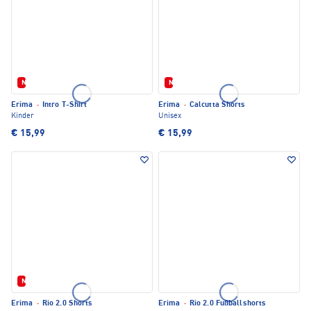
Neu
Neu
Erima
·
Intro T-Shirt
Erima
·
Calcutta Shorts
Kinder
Unisex
€ 15,99
€ 15,99
Neu
Erima
·
Rio 2.0 Shorts
Erima
·
Rio 2.0 Fußballshorts