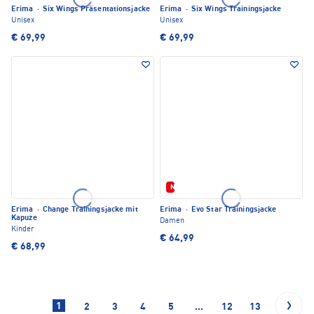
Erima
·
Six Wings Präsentationsjacke
Erima
·
Six Wings Trainingsjacke
Unisex
Unisex
€ 69,99
€ 69,99
Neu
Erima
·
Change Trainingsjacke mit
Erima
·
Evo Star Trainingsjacke
Kapuze
Damen
Kinder
€ 64,99
€ 68,99
1
2
3
4
5
...
12
13