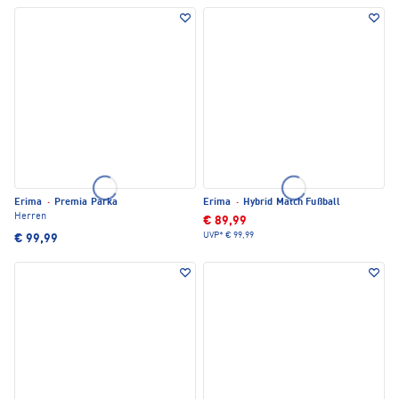
Erima
·
Premia Parka
Erima
·
Hybrid Match Fußball
Herren
€ 89,99
UVP*
€ 99,99
€ 99,99