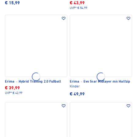
€ 15,99
€ 43,99
UVP*
€ 54,99
Erima
·
Hybrid Training 2.0 Fußball
Erima
·
Evo Star Midlayer mit Halfzip
Kinder
€ 39,99
UVP*
€ 42,99
€ 49,99