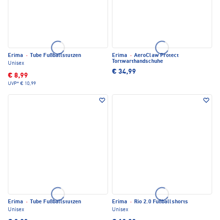
Erima
·
Tube Fußballstutzen
Erima
·
AeroClaw Protect
Tortwarthandschuhe
Unisex
€ 34,99
€ 8,99
UVP*
€ 10,99
Erima
·
Tube Fußballstutzen
Erima
·
Rio 2.0 Fußballshorts
Unisex
Unisex