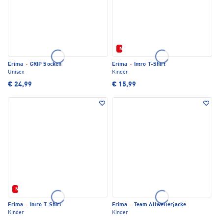
Neu
Erima
·
GRIP Socken
Erima
·
Intro T-Shirt
Unisex
Kinder
€ 24,99
€ 15,99
Neu
Erima
·
Intro T-Shirt
Erima
·
Team Allwetterjacke
Kinder
Kinder