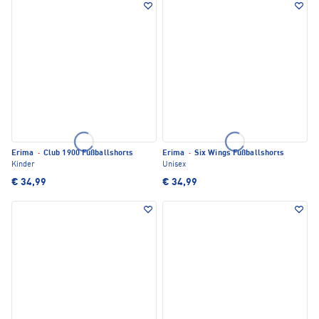
Erima
·
Club 1900 Fußballshorts
Erima
·
Six Wings Fußballshorts
Kinder
Unisex
€ 34,99
€ 34,99