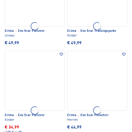
Erima
·
Evo Star Pullover
Erima
·
Evo Star Trainingsjacke
Unisex
Kinder
€ 49,99
€ 49,99
Erima
·
Evo Star Pullover
Erima
·
Evo Star Poloshirt
Kinder
Herren
€ 34,99
€ 44,99