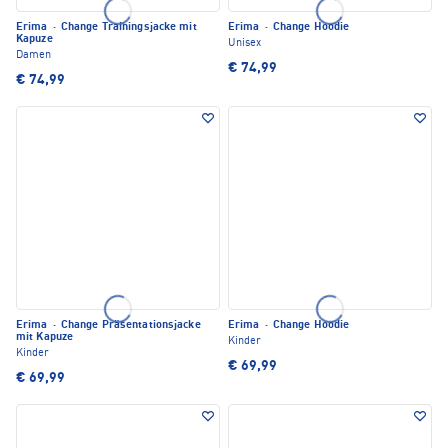
Erima
·
Change Trainingsjacke mit
Erima
·
Change Hoodie
Kapuze
Unisex
Damen
€ 74,99
€ 74,99
Erima
·
Change Präsentationsjacke
Erima
·
Change Hoodie
mit Kapuze
Kinder
Kinder
€ 69,99
€ 69,99