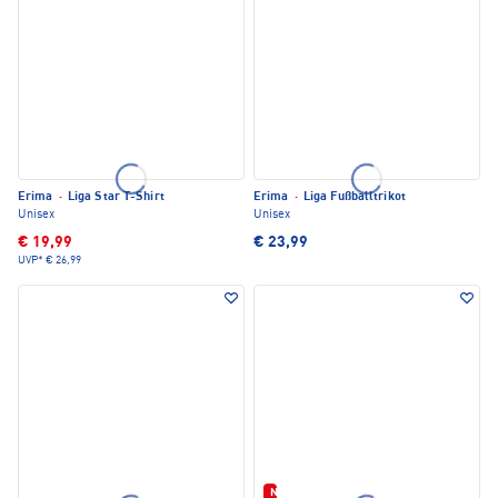
Erima
·
Liga Star T-Shirt
Erima
·
Liga Fußballtrikot
Unisex
Unisex
€ 19,99
€ 23,99
UVP*
€ 26,99
Neu