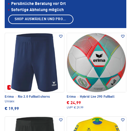
Persönliche Beratung vor Ort
Sofortige Abholung möglich
SHOP AUSWÄHLEN UND PRODUKTE ANZEIGEN
Neu
Erima
·
Rio 2.0 Fußballshorts
Erima
·
Hybrid Lite 290 Fußball
Unisex
€ 24,99
UVP*
€ 29,99
€ 19,99