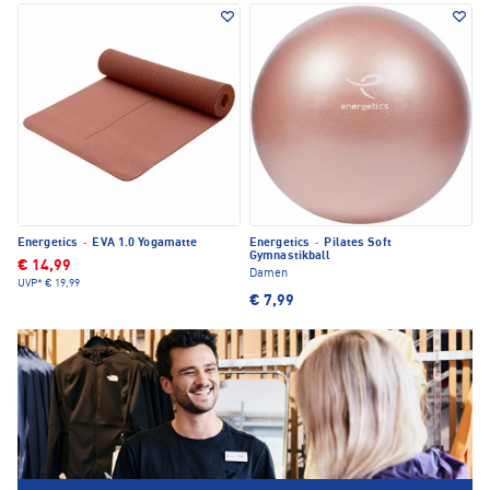
Energetics
·
EVA 1.0 Yogamatte
Energetics
·
Pilates Soft
Gymnastikball
€ 14,99
Damen
UVP*
€ 19,99
€ 7,99