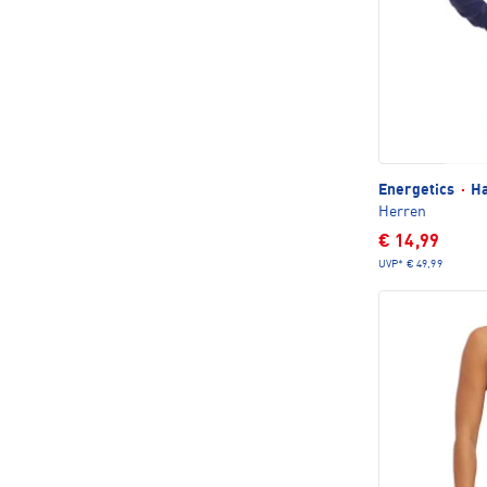
Energetics
·
Ha
Herren
€ 14,99
UVP*
€ 49,99