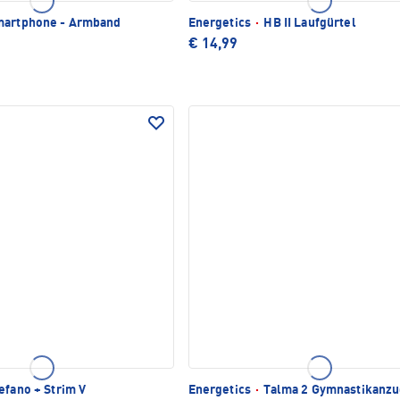
artphone - Armband
Energetics
·
HB II Laufgürtel
€ 14,99
efano + Strim V
Energetics
·
Talma 2 Gymnastikanz