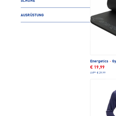
SCHUHE
AUSRÜSTUNG
Energetics
·
Gy
€ 19,99
UVP*
€ 29,99