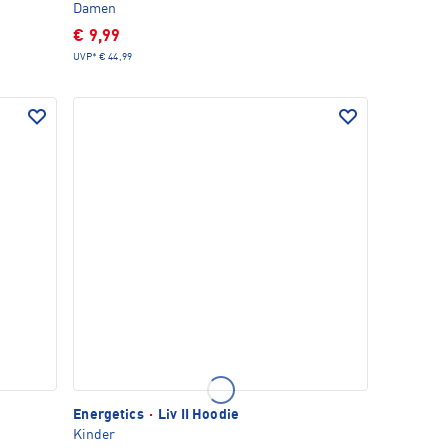
Damen
€ 9,99
UVP*
€ 44,99
Energetics
·
Liv II Hoodie
Kinder