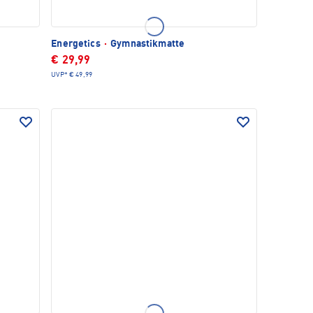
Energetics
·
Gymnastikmatte
€ 29,99
UVP*
€ 49,99