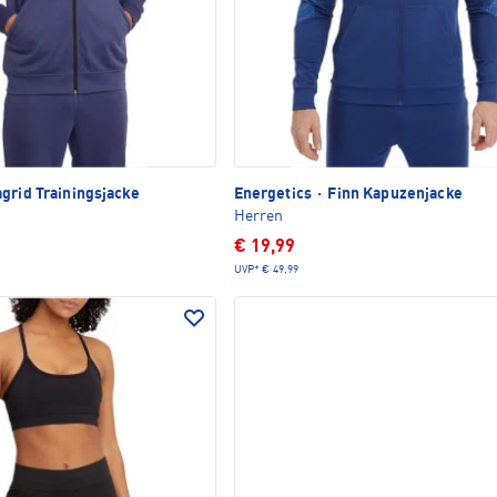
grid Trainingsjacke
Energetics
·
Finn Kapuzenjacke
Herren
€ 19,99
UVP*
€ 49,99