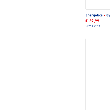
Energetics
·
Gy
€ 29,99
UVP*
€ 49,99