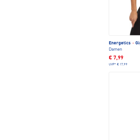
Energetics
·
Gi
Damen
€ 7,99
UVP*
€ 17,99