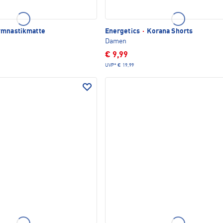
mnastikmatte
Energetics
·
Korana Shorts
Damen
€ 9,99
UVP*
€ 19,99