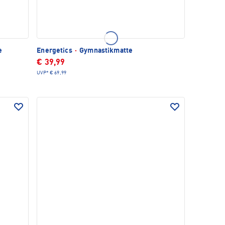
e
Energetics
·
Gymnastikmatte
€ 39,99
UVP*
€ 69,99