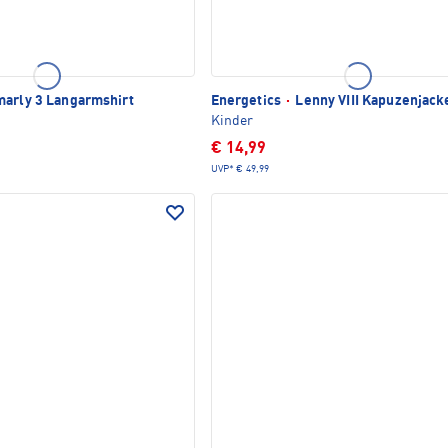
arly 3 Langarmshirt
Energetics
·
Lenny VIII Kapuzenjack
Kinder
€ 14,99
UVP*
€ 49,99