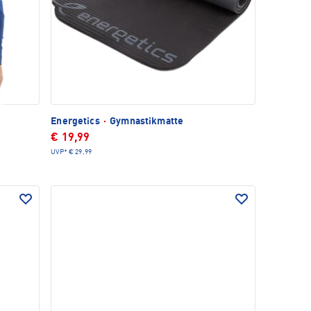
Energetics
·
Gymnastikmatte
€ 19,99
UVP*
€ 29,99