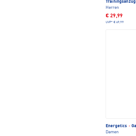
Trainingsanzug
Herren
€ 29,99
UVP*
€ 69,99
Energetics
·
Ga
Damen