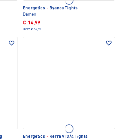
Energetics
·
Byanca Tights
Damen
€ 14,99
UVP*
€ 44,99
ug
Energetics
·
Kerra VI 3/4 Tights