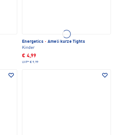
Energetics
·
Ameli kurze Tights
Kinder
€ 4,99
UVP*
€ 9,99