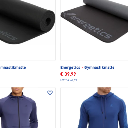
mnastikmatte
Energetics
·
Gymnastikmatte
€ 39,99
UVP*
€ 69,99