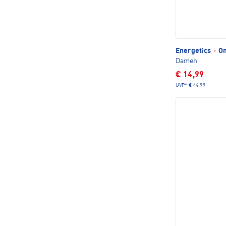
Energetics
·
Om
Damen
€ 14,99
UVP*
€ 44,99