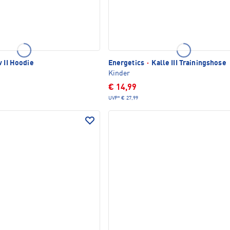
v II Hoodie
Energetics
·
Kalle III Trainingshose
Kinder
€ 14,99
UVP*
€ 27,99