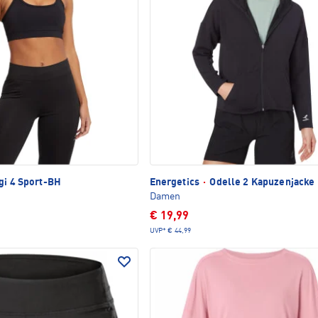
gi 4 Sport-BH
Energetics
·
Odelle 2 Kapuzenjacke
Damen
€ 19,99
UVP*
€ 44,99