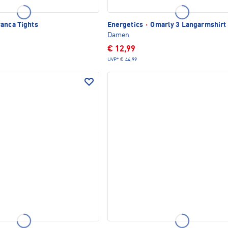
anca Tights
Energetics
·
Omarly 3 Langarmshirt
Damen
€ 12,99
UVP*
€ 44,99