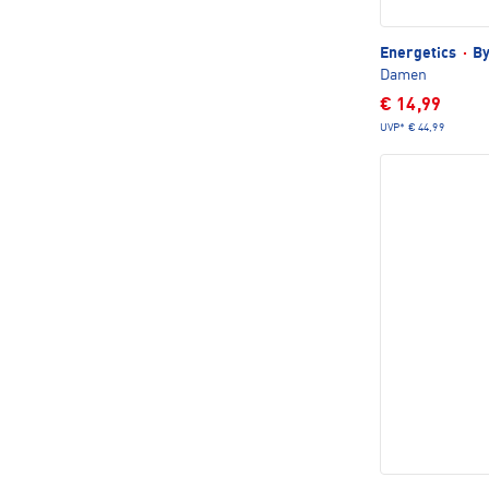
Energetics
·
By
Damen
€ 14,99
UVP*
€ 44,99