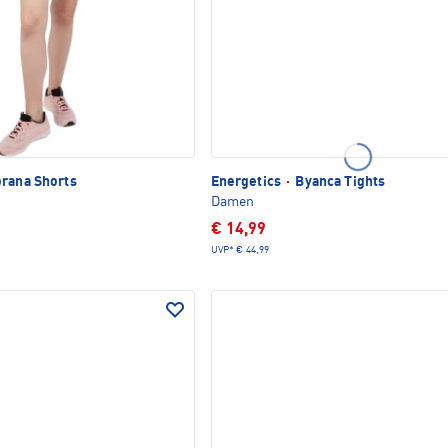
rana Shorts
Energetics
·
Byanca Tights
Damen
€ 14,99
UVP*
€ 44,99