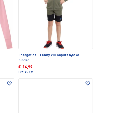
Energetics
·
Lenny VIII Kapuzenjacke
Kinder
€ 14,99
UVP*
€ 49,99