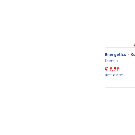
Energetics
·
Ko
Damen
€ 9,99
UVP*
€ 19,99