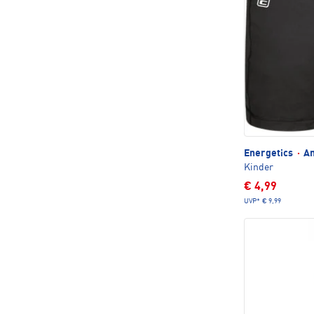
Energetics
·
Am
Kinder
€ 4,99
UVP*
€ 9,99