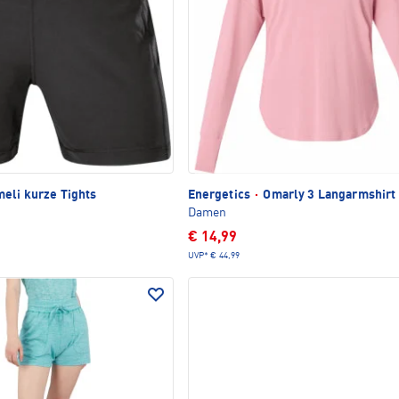
eli kurze Tights
Energetics
·
Omarly 3 Langarmshirt
Damen
€ 14,99
UVP*
€ 44,99