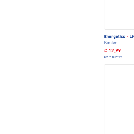
Energetics
·
Li
Kinder
€ 12,99
UVP*
€ 39,99