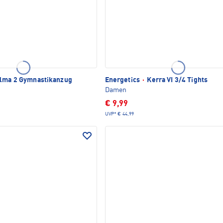
lma 2 Gymnastikanzug
Energetics
·
Kerra VI 3/4 Tights
Damen
€ 9,99
UVP*
€ 44,99