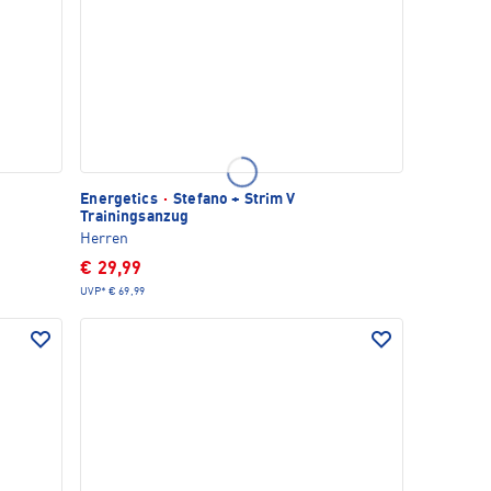
Energetics
·
Stefano + Strim V
Trainingsanzug
Herren
€ 29,99
UVP*
€ 69,99