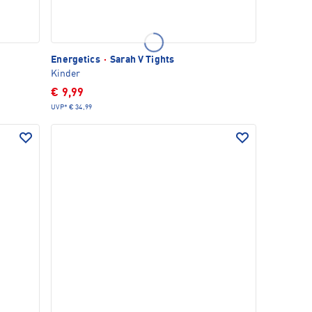
Energetics
·
Sarah V Tights
Kinder
€ 9,99
UVP*
€ 34,99