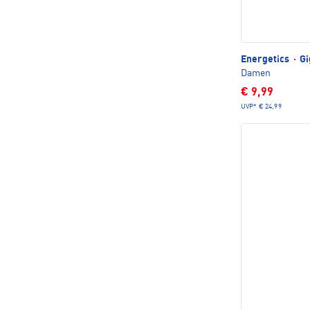
Energetics
·
Gi
Damen
€ 9,99
UVP*
€ 24,99