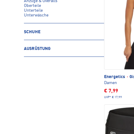
Anzüge & Overalls
Oberteile
Unterteile
Unterwäsche
SCHUHE
AUSRÜSTUNG
Energetics
·
Gi
Damen
€ 7,99
UVP*
€ 17,99