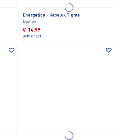
Energetics
·
Kapaluk Tights
Damen
€ 14,99
UVP*
€ 44,99