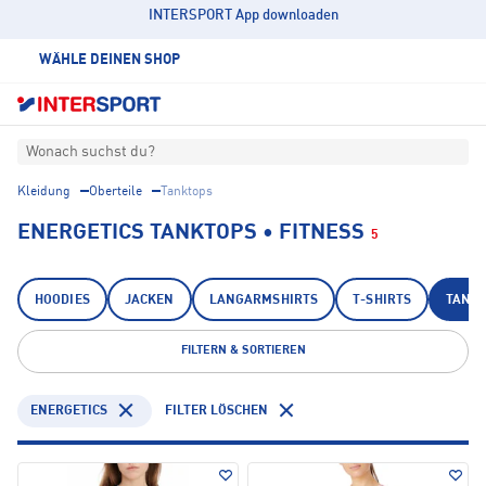
INTERSPORT App downloaden
WÄHLE DEINEN SHOP
Wonach suchst du?
Kleidung
Oberteile
Tanktops
ENERGETICS TANKTOPS • FITNESS
5
HOODIES
JACKEN
LANGARMSHIRTS
T-SHIRTS
TANK
FILTERN & SORTIEREN
ENERGETICS
FILTER LÖSCHEN