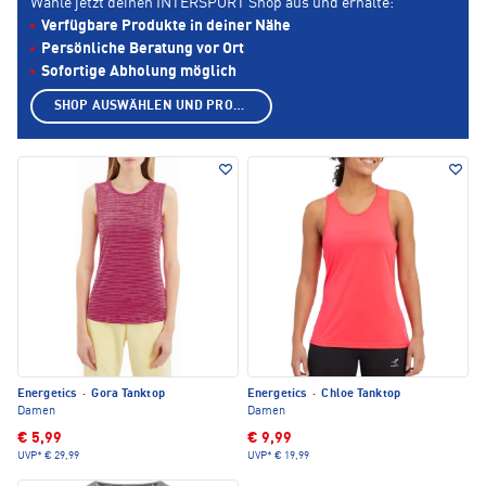
Wähle jetzt deinen INTERSPORT Shop aus und erhalte:
Verfügbare Produkte in deiner Nähe
Persönliche Beratung vor Ort
Sofortige Abholung möglich
SHOP AUSWÄHLEN UND PRODUKTE ANZEIGEN
Energetics
·
Gora Tanktop
Energetics
·
Chloe Tanktop
Damen
Damen
€ 5,99
€ 9,99
UVP*
€ 29,99
UVP*
€ 19,99