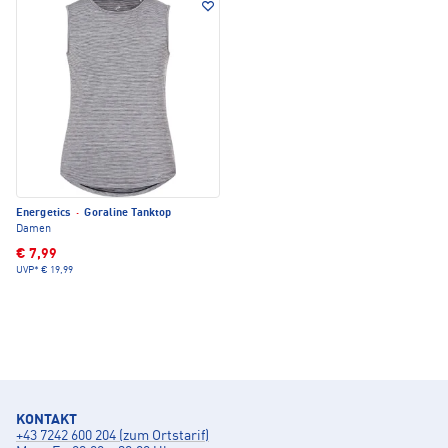
Energetics
·
Goraline Tanktop
Damen
€ 7,99
UVP*
€ 19,99
KONTAKT
+43 7242 600 204 (zum Ortstarif)