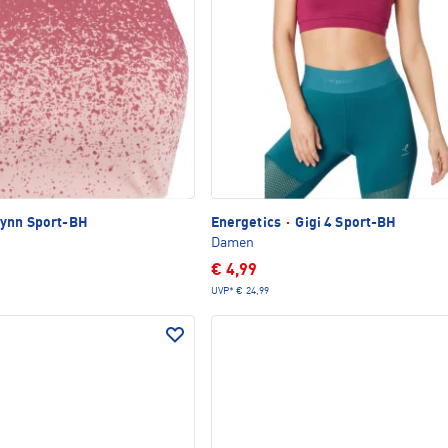
ynn Sport-BH
Energetics
·
Gigi 4 Sport-BH
Damen
€ 4,99
UVP*
€ 24,99