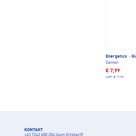
Energetics
·
Gi
Damen
€ 7,99
UVP*
€ 17,99
KONTAKT
+43 7242 600 204 (zum Ortstarif)