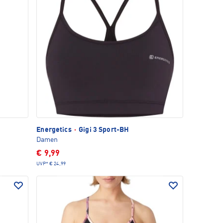
Energetics
·
Gigi 3 Sport-BH
Damen
€ 9,99
UVP*
€ 24,99