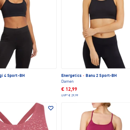
gi 4 Sport-BH
Energetics
·
Banu 2 Sport-BH
Damen
€ 12,99
UVP*
€ 29,99