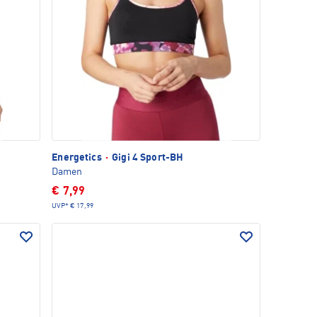
Energetics
·
Gigi 4 Sport-BH
Damen
€ 7,99
UVP*
€ 17,99