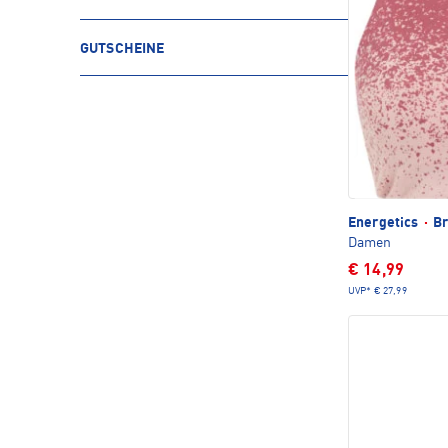
GUTSCHEINE
Energetics
·
Br
Damen
€ 14,99
UVP*
€ 27,99