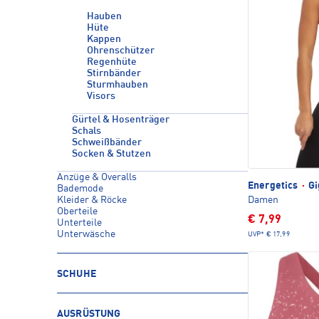
Hauben
Hüte
Kappen
Ohrenschützer
Regenhüte
Stirnbänder
Sturmhauben
Visors
Gürtel & Hosenträger
Schals
Schweißbänder
Socken & Stutzen
Anzüge & Overalls
Energetics
·
Gi
Bademode
Damen
Kleider & Röcke
Oberteile
€ 7,99
Unterteile
Unterwäsche
UVP*
€ 17,99
SCHUHE
AUSRÜSTUNG