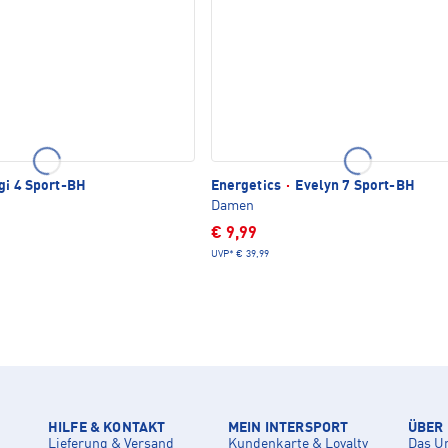
gi 4 Sport-BH
Energetics
·
Evelyn 7 Sport-BH
Damen
€ 9,99
UVP*
€ 39,99
HILFE & KONTAKT
MEIN INTERSPORT
ÜBER
Lieferung & Versand
Kundenkarte & Loyalty
Das U