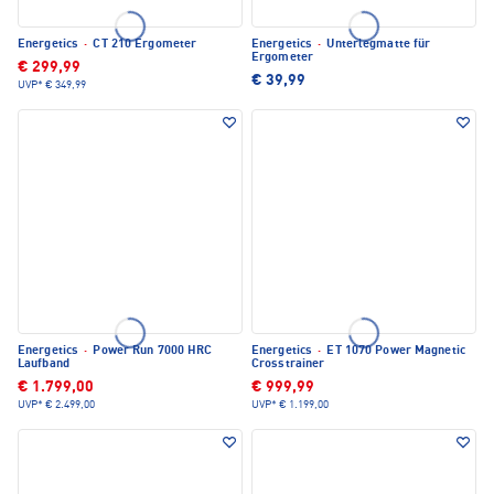
Energetics
·
CT 210 Ergometer
Energetics
·
Unterlegmatte für
Ergometer
€ 299,99
€ 39,99
UVP*
€ 349,99
Energetics
·
Power Run 7000 HRC
Energetics
·
ET 1070 Power Magnetic
Laufband
Crosstrainer
€ 1.799,00
€ 999,99
UVP*
€ 2.499,00
UVP*
€ 1.199,00