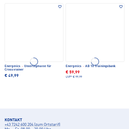
Energetics
·
Unterlegmatte für
Energetics
·
AB 10 Trainingsbank
Crosstrainer
€ 59,99
€ 49,99
UVP*
€ 99,99
KONTAKT
+43 7242 600 204 (zum Ortstarif)