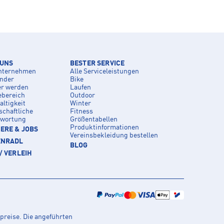
 UNS
BESTER SERVICE
nternehmen
Alle Serviceleistungen
inder
Bike
er werden
Laufen
ebereich
Outdoor
ltigkeit
Winter
schaftliche
Fitness
twortung
Größentabellen
Produktinformationen
ERE & JOBS
Vereinsbekleidung bestellen
ENRADL
BLOG
/ VERLEIH
preise. Die angeführten