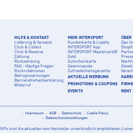
HILFE & KONTAKT
MEIN INTERSPORT
ÜBER
Lieferung & Versand
Kundenkarte & Loyalty
Das U
Click & Collect
INTERSPORT App
Shopf
Click & Reserve
INTERSPORT Mastercard®
Partn
Zahlung
Gold
Press
Rücksendung
Gutscheinkarte
Nachha
FAQ - Häufige Fragen
Gewinnspiele
Gesell
Rückrufaktionen
Zufriedenheitsgarantie
Veran
Betrugswarnungen
AKTUELLE WERBUNG
KARRI
Barrierefreiheitserklärung
PROMOTIONS & COUPONS
FIRM
Widerruf
EVENTS
RENT 
Impressum
AGB
Datenschutz
Cookie Policy
Datenschutzeinstellungen
Ps sind die aktuellen vom Hersteller unverbindlich empfohlenen Listen