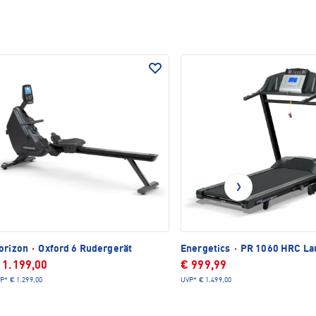
orizon
·
Oxford 6 Rudergerät
Energetics
·
PR 1060 HRC La
 1.199,00
€ 999,99
P*
€ 1.299,00
UVP*
€ 1.499,00