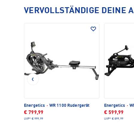
VERVOLLSTÄNDIGE DEINE 
Energetics
·
WR 1100 Rudergerät
Energetics
·
WR
€ 799,99
€ 599,99
UVP*
€ 999,99
UVP*
€ 899,99