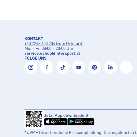
KONTAKT
+43 7242 600 204 (zum Ortstarif)
Mo. – Fr. 08:00 – 20:00 Uhr
service.eshop
@
intersport.at
FOLGE UNS
Jetzt App downloaden!
Laden im
Jetzt bei
App Store
Google Play
*UVP = Unverbindliche Preisempfehlung. Die angeführten UV