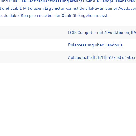
ch und Puls. Die Herzfrequenzmessung erfolgt über die Handpulssensore
 und stabil. Mit diesem Ergometer kannst du effektiv an deiner Ausdauer
ss du dabei Kompromisse bei der Qualität eingehen musst.
LCD-Computer mit 6 Funktionen, 8 
Pulsmessung über Handpuls
Aufbaumaße (L/B/H): 90 x 50 x 140 c