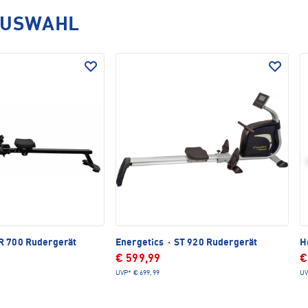
AUSWAHL
 700 Rudergerät
Energetics
·
ST 920 Rudergerät
H
€ 599,99
€
UVP*
€ 699,99
UV