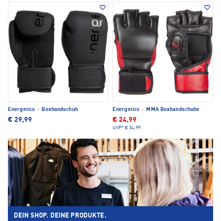
Energetics
·
Boxhandschuh
Energetics
·
MMA Boxhandschuhe
€ 29,99
€ 24,99
UVP*
€ 34,99
DEIN SHOP. DEINE PRODUKTE.