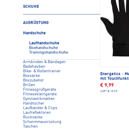
SCHUHE
AUSRÜSTUNG
Handschuhe
Laufhandschuhe
Boxhandschuhe
Trainingshandschuhe
Armbinden & Bandagen
Badehauben
Bike- & Rollentrainer
Energetics
·
Ma
Boxsäcke
mit Touchfunkt
Boxzubehör
Brillen
€ 9,99
Fitnessgroßgeräte
UVP*
€ 19,99
Fitnesskleingeräte
Gymnastikmatten
Handtücher
Laufbänder & Clips
Laufreflektoren
Rucksäcke
Schwimmausrüstung
Taschen