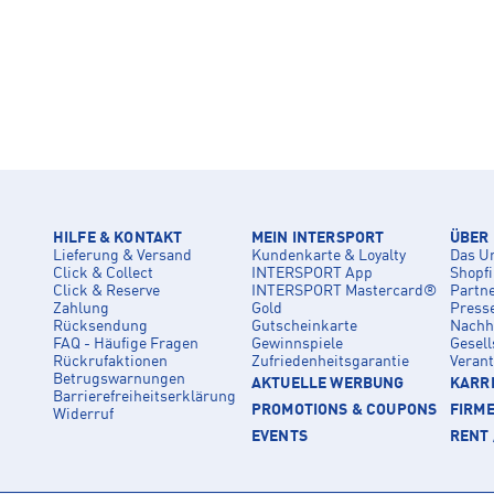
HILFE & KONTAKT
MEIN INTERSPORT
ÜBER
Lieferung & Versand
Kundenkarte & Loyalty
Das U
Click & Collect
INTERSPORT App
Shopf
Click & Reserve
INTERSPORT Mastercard®
Partn
Zahlung
Gold
Press
Rücksendung
Gutscheinkarte
Nachha
FAQ - Häufige Fragen
Gewinnspiele
Gesell
Rückrufaktionen
Zufriedenheitsgarantie
Veran
Betrugswarnungen
AKTUELLE WERBUNG
KARRI
Barrierefreiheitserklärung
PROMOTIONS & COUPONS
FIRM
Widerruf
EVENTS
RENT 