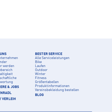
 UNS
BESTER SERVICE
nternehmen
Alle Serviceleistungen
inder
Bike
er werden
Laufen
ebereich
Outdoor
ltigkeit
Winter
schaftliche
Fitness
twortung
Größentabellen
Produktinformationen
ERE & JOBS
Vereinsbekleidung bestellen
ENRADL
BLOG
/ VERLEIH