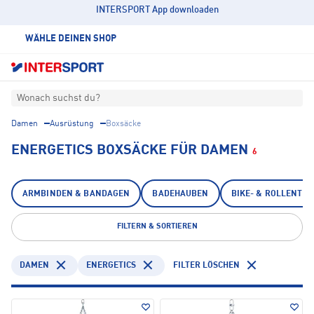
INTERSPORT App downloaden
WÄHLE DEINEN SHOP
Wonach suchst du?
Damen
Ausrüstung
Boxsäcke
ENERGETICS BOXSÄCKE FÜR DAMEN
6
ARMBINDEN & BANDAGEN
BADEHAUBEN
BIKE- & ROLLENTR
FILTERN & SORTIEREN
DAMEN
ENERGETICS
FILTER LÖSCHEN