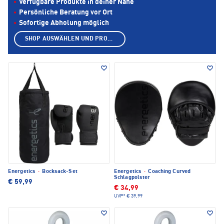
Verfügbare Produkte in deiner Nähe
Persönliche Beratung vor Ort
Sofortige Abholung möglich
SHOP AUSWÄHLEN UND PRODUKTE ANZEIGEN
Energetics
·
Bocksack-Set
Energetics
·
Coaching Curved
Schlagpolster
€ 59,99
€ 34,99
UVP*
€ 39,99