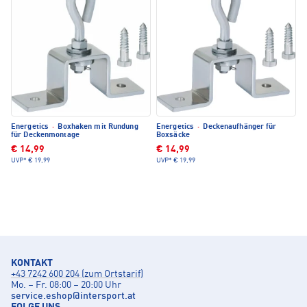
Energetics
·
Boxhaken mit Rundung
Energetics
·
Deckenaufhänger für
für Deckenmontage
Boxsäcke
€ 14,99
€ 14,99
UVP*
€ 19,99
UVP*
€ 19,99
KONTAKT
+43 7242 600 204 (zum Ortstarif)
Mo. – Fr. 08:00 – 20:00 Uhr
service.eshop
@
intersport.at