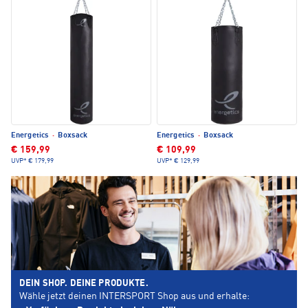
Energetics
·
Boxsack
Energetics
·
Boxsack
€ 159,99
€ 109,99
UVP*
€ 179,99
UVP*
€ 129,99
DEIN SHOP. DEINE PRODUKTE.
Wähle jetzt deinen INTERSPORT Shop aus und erhalte: