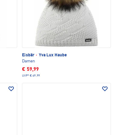
Eisbär
·
Yva Lux Haube
Damen
€ 59,99
UVP*
€ 69,99