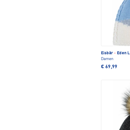
Eisbär
·
Eden L
Damen
€ 69,99