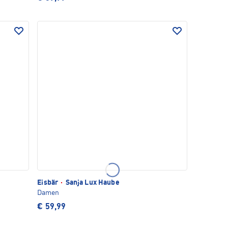
Eisbär
·
Sanja Lux Haube
Damen
€ 59,99