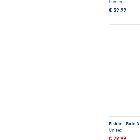
Damen
€ 59,99
Eisbär
·
Bold 3
Unisex
€ 29,99