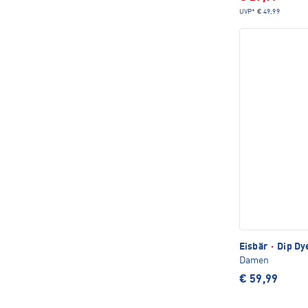
UVP*
€ 49,99
Eisbär
·
Dip Dy
Damen
€ 59,99