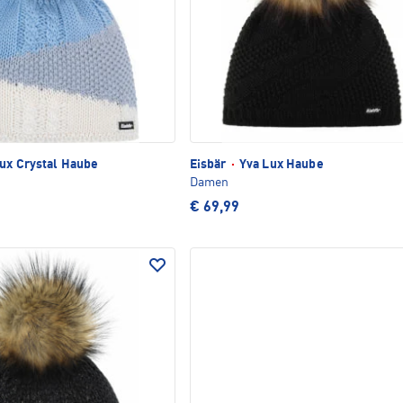
ux Crystal Haube
Eisbär
·
Yva Lux Haube
Damen
€ 69,99