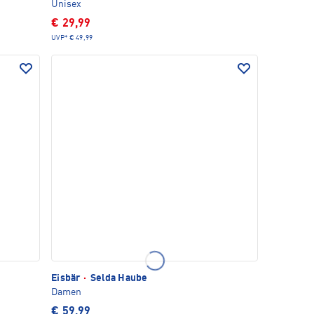
Unisex
€ 29,99
UVP*
€ 49,99
Eisbär
·
Selda Haube
Damen
€ 59,99