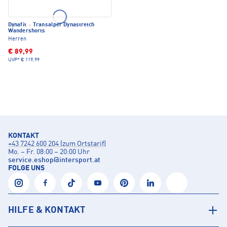
Dynafit
·
Transalper Dynastretch
Wandershorts
Herren
€ 89,99
UVP*
€ 119,99
KONTAKT
+43 7242 600 204 (zum Ortstarif)
Mo. – Fr. 08:00 – 20:00 Uhr
service.eshop
@
intersport.at
FOLGE UNS
HILFE & KONTAKT