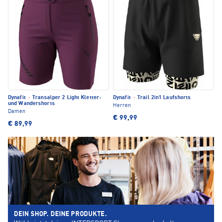
Dynafit
·
Transalper 2 Light Kletter-
Dynafit
·
Trail 2in1 Laufshorts
und Wandershorts
Herren
Damen
€ 99,99
€ 89,99
DEIN SHOP. DEINE PRODUKTE.