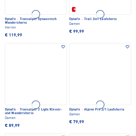
Neu
Dynafit
·
Transalper Dynastretch
Dynafit
·
Trail 2in1 Laufshorts
Wandershorts
Damen
Herren
€ 99,99
€ 119,99
Dynafit
·
Transalper 2 Light Kletter-
Dynafit
·
Alpine Pro 2/1 Laufshorts
und Wandershorts
Damen
Damen
€ 79,99
€ 89,99