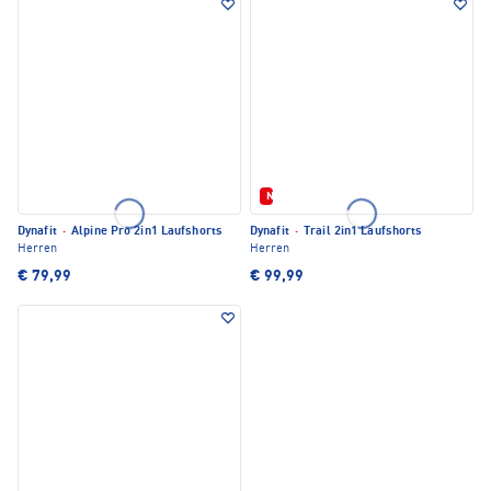
Neu
Dynafit
·
Alpine Pro 2in1 Laufshorts
Dynafit
·
Trail 2in1 Laufshorts
Herren
Herren
€ 79,99
€ 99,99