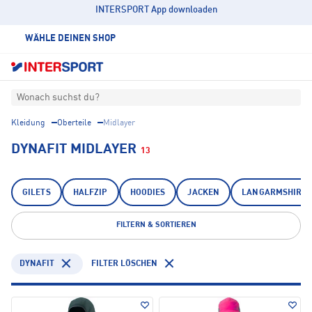
INTERSPORT App downloaden
WÄHLE DEINEN SHOP
Wonach suchst du?
Kleidung
Oberteile
Midlayer
DYNAFIT MIDLAYER
13
GILETS
HALFZIP
HOODIES
JACKEN
LANGARMSHIRTS
FILTERN & SORTIEREN
DYNAFIT
FILTER LÖSCHEN