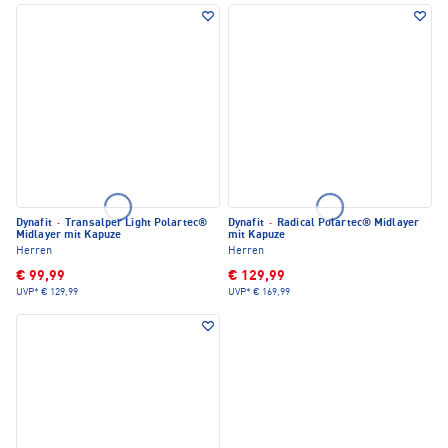
Dynafit
·
Transalper Light Polartec®
Dynafit
·
Radical Polartec® Midlayer
Midlayer mit Kapuze
mit Kapuze
Herren
Herren
€ 99,99
€ 129,99
UVP*
€ 129,99
UVP*
€ 169,99