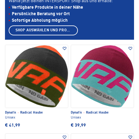
Wähle jetzt deinen INTERSPORT Shop aus und erhalte:
Verfügbare Produkte in deiner Nähe
Persönliche Beratung vor Ort
Sofortige Abholung möglich
SHOP AUSWÄHLEN UND PRODUKTE ANZEIGEN
Dynafit
·
Radical Haube
Dynafit
·
Radical Haube
Unisex
Unisex
€ 41,99
€ 39,99