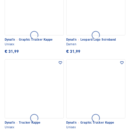
Dynafit
·
Graphic Trucker Kappe
Dynafit
·
Leopard Logo Stirnband
Unisex
Damen
€ 31,99
€ 31,99
Dynafit
·
Trucker Kappe
Dynafit
·
Graphic Trucker Kappe
Unisex
Unisex