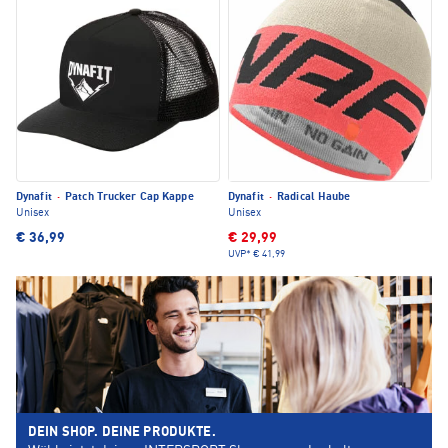
Dynafit
·
Patch Trucker Cap Kappe
Dynafit
·
Radical Haube
Unisex
Unisex
€ 36,99
€ 29,99
UVP*
€ 41,99
DEIN SHOP. DEINE PRODUKTE.