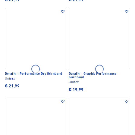
€ 21,99
€ 21,99
Dynafit
·
Performance Dry Stirnband
Dynafit
·
Graphic Performance
Stirnband
Unisex
Unisex
€ 21,99
€ 19,99