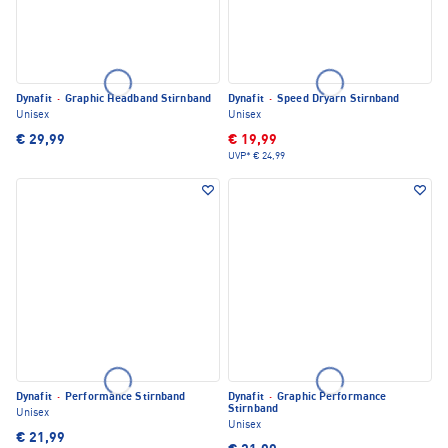
Dynafit
·
Graphic Headband Stirnband
Dynafit
·
Speed Dryarn Stirnband
Unisex
Unisex
€ 29,99
€ 19,99
UVP*
€ 24,99
Dynafit
·
Performance Stirnband
Dynafit
·
Graphic Performance
Stirnband
Unisex
Unisex
€ 21,99