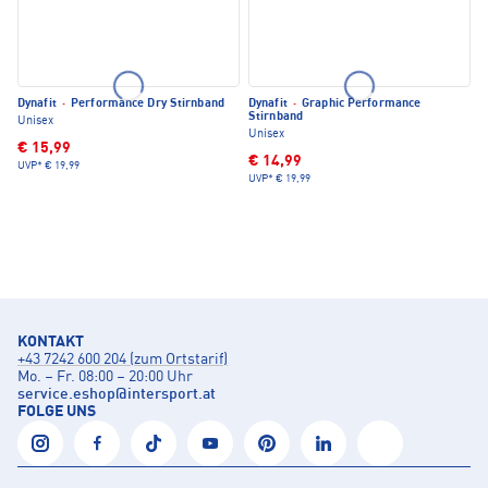
Dynafit
·
Performance Dry Stirnband
Dynafit
·
Graphic Performance
Stirnband
Unisex
Unisex
€ 15,99
€ 14,99
UVP*
€ 19,99
UVP*
€ 19,99
KONTAKT
+43 7242 600 204 (zum Ortstarif)
Mo. – Fr. 08:00 – 20:00 Uhr
service.eshop
@
intersport.at
FOLGE UNS