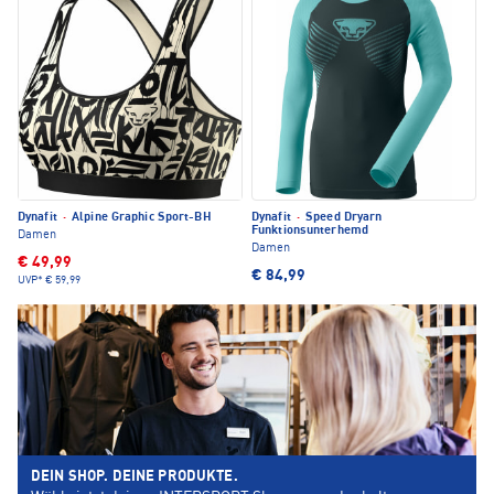
Dynafit
·
Alpine Graphic Sport-BH
Dynafit
·
Speed Dryarn
Funktionsunterhemd
Damen
Damen
€ 49,99
€ 84,99
UVP*
€ 59,99
DEIN SHOP. DEINE PRODUKTE.