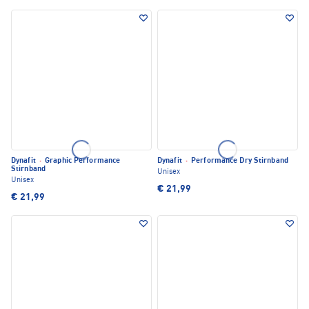
Dynafit
·
Graphic Performance
Dynafit
·
Performance Dry Stirnband
Stirnband
Unisex
Unisex
€ 21,99
€ 21,99