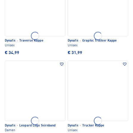
Dynafit
·
Traverse Kappe
Dynafit
·
Graphic Trucker Kappe
Unisex
Unisex
€ 34,99
€ 31,99
Dynafit
·
Leopard Logo Stirnband
Dynafit
·
Trucker Kappe
Damen
Unisex