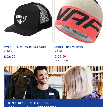
Dynafit
·
Patch Trucker Cap Kappe
Dynafit
·
Radical Haube
Unisex
Unisex
€ 36,99
€ 29,99
UVP*
€ 41,99
DEIN SHOP. DEINE PRODUKTE.