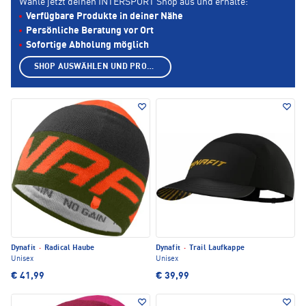
Wähle jetzt deinen INTERSPORT Shop aus und erhalte:
Verfügbare Produkte in deiner Nähe
Persönliche Beratung vor Ort
Sofortige Abholung möglich
SHOP AUSWÄHLEN UND PRODUKTE ANZEIGEN
Dynafit
·
Radical Haube
Dynafit
·
Trail Laufkappe
Unisex
Unisex
€ 41,99
€ 39,99