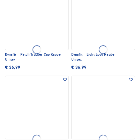
Dynafit
·
Patch Trucker Cap Kappe
Dynafit
·
Light Logo Haube
Unisex
Unisex
€ 36,99
€ 36,99