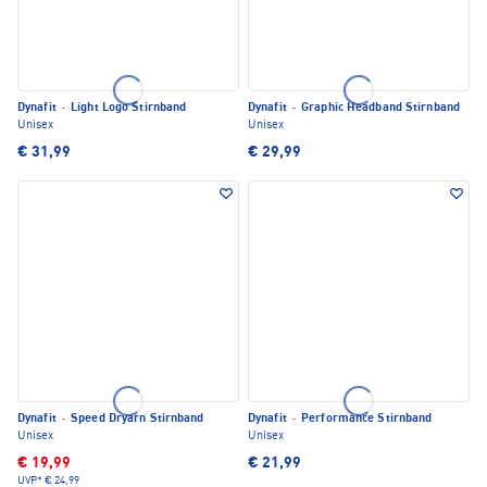
Dynafit
·
Light Logo Stirnband
Dynafit
·
Graphic Headband Stirnband
Unisex
Unisex
€ 31,99
€ 29,99
Dynafit
·
Speed Dryarn Stirnband
Dynafit
·
Performance Stirnband
Unisex
Unisex
€ 19,99
€ 21,99
UVP*
€ 24,99