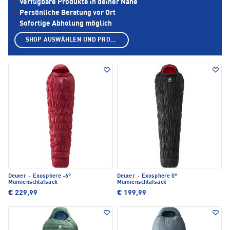
Verfügbare Produkte in deiner Nähe
Persönliche Beratung vor Ort
Sofortige Abholung möglich
SHOP AUSWÄHLEN UND PRODUKTE ANZEIGEN
Deuter
·
Exosphere -6°
Deuter
·
Exosphere 0°
Mumienschlafsack
Mumienschlafsack
€ 229,99
€ 199,99