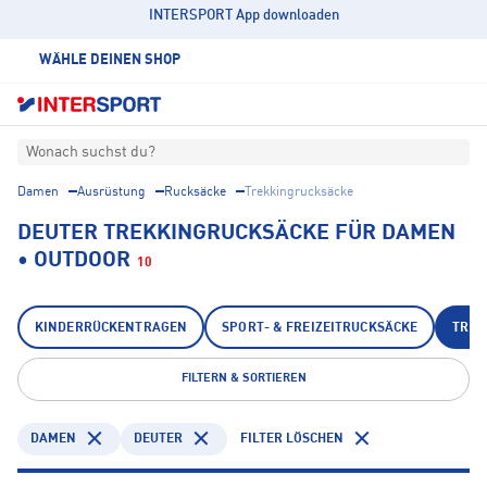
INTERSPORT App downloaden
WÄHLE DEINEN SHOP
Wonach suchst du?
Damen
Ausrüstung
Rucksäcke
Trekkingrucksäcke
DEUTER TREKKINGRUCKSÄCKE FÜR DAMEN
• OUTDOOR
10
KINDERRÜCKENTRAGEN
SPORT- & FREIZEITRUCKSÄCKE
TREK
FILTERN & SORTIEREN
DAMEN
DEUTER
FILTER LÖSCHEN