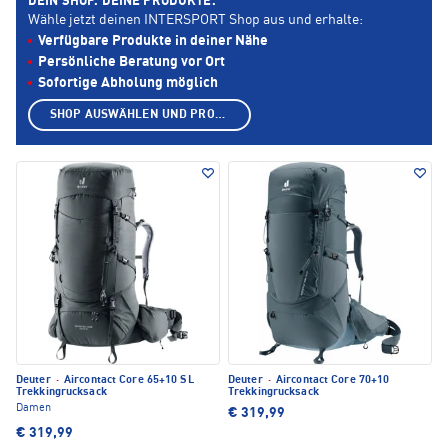
DEIN SHOP. DEINE PRODUKTE.
Wähle jetzt deinen INTERSPORT Shop aus und erhalte:
Verfügbare Produkte in deiner Nähe
Persönliche Beratung vor Ort
Sofortige Abholung möglich
SHOP AUSWÄHLEN UND PRODUKTE ANZEIGEN
Deuter
·
Aircontact Core 65+10 SL
Deuter
·
Aircontact Core 70+10
Trekkingrucksack
Trekkingrucksack
Damen
€ 319,99
€ 319,99