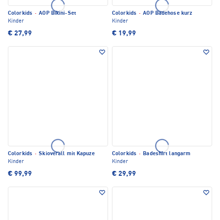
Colorkids
·
AOP Bikini-Set
Colorkids
·
AOP Badehose kurz
Kinder
Kinder
€ 27,99
€ 19,99
Colorkids
·
Skioverall mit Kapuze
Colorkids
·
Badeshirt langarm
Kinder
Kinder
€ 99,99
€ 29,99