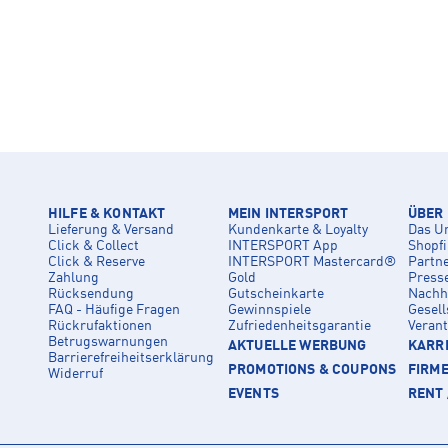
HILFE & KONTAKT
MEIN INTERSPORT
ÜBER
Lieferung & Versand
Kundenkarte & Loyalty
Das U
Click & Collect
INTERSPORT App
Shopf
Click & Reserve
INTERSPORT Mastercard®
Partn
Zahlung
Gold
Press
Rücksendung
Gutscheinkarte
Nachha
FAQ - Häufige Fragen
Gewinnspiele
Gesell
Rückrufaktionen
Zufriedenheitsgarantie
Veran
Betrugswarnungen
AKTUELLE WERBUNG
KARRI
Barrierefreiheitserklärung
PROMOTIONS & COUPONS
FIRM
Widerruf
EVENTS
RENT 