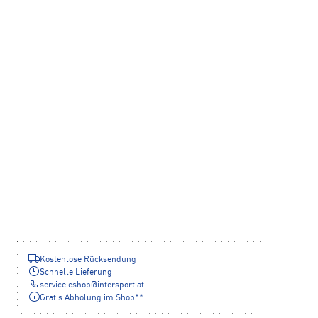
Kostenlose Rücksendung
Schnelle Lieferung
service.eshop
@
intersport.at
Gratis Abholung im Shop**