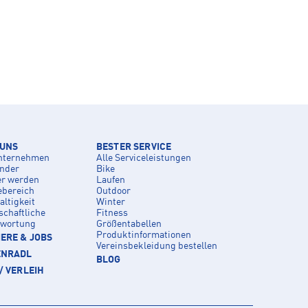
 UNS
BESTER SERVICE
nternehmen
Alle Serviceleistungen
inder
Bike
er werden
Laufen
ebereich
Outdoor
ltigkeit
Winter
schaftliche
Fitness
twortung
Größentabellen
Produktinformationen
ERE & JOBS
Vereinsbekleidung bestellen
ENRADL
BLOG
/ VERLEIH