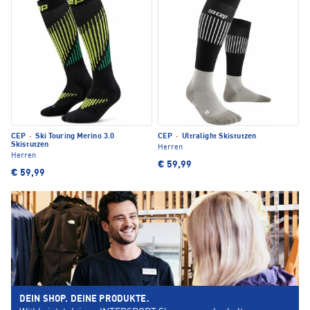
CEP
·
Ski Touring Merino 3.0
CEP
·
Ultralight Skistutzen
Skistutzen
Herren
Herren
€ 59,99
€ 59,99
DEIN SHOP. DEINE PRODUKTE.