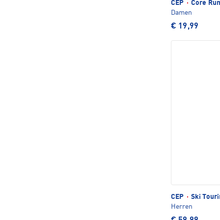
CEP
·
Core Run
Damen
€ 19,99
CEP
·
Ski Touri
Herren