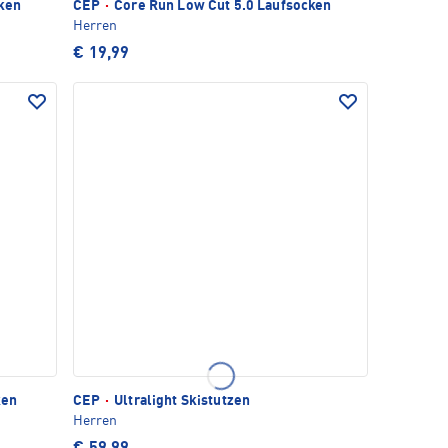
ken
CEP
·
Core Run Low Cut 5.0 Laufsocken
Herren
€ 19,99
ken
CEP
·
Ultralight Skistutzen
Herren