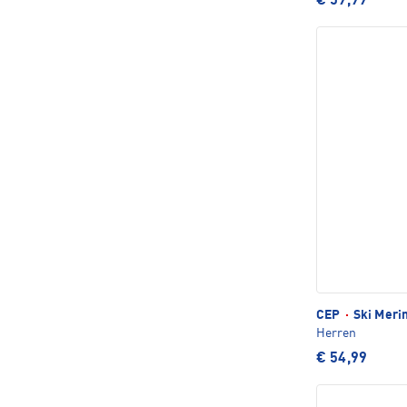
€ 59,99
CEP
·
Ski Merin
Herren
€ 54,99