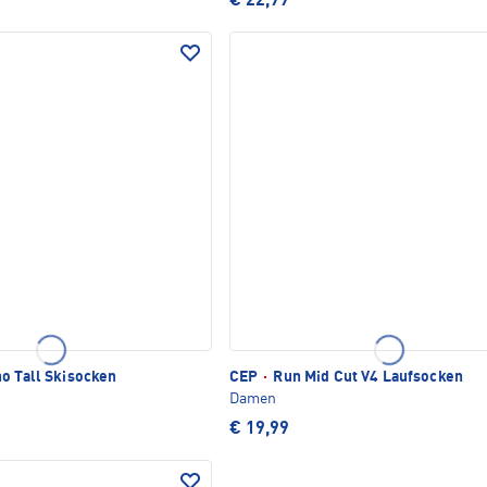
€ 22,99
o Tall Skisocken
CEP
·
Run Mid Cut V4 Laufsocken
Damen
€ 19,99