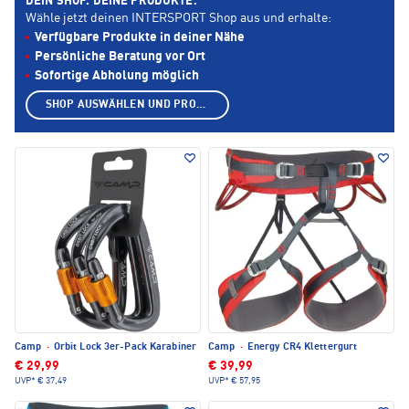
DEIN SHOP. DEINE PRODUKTE.
Wähle jetzt deinen INTERSPORT Shop aus und erhalte:
Verfügbare Produkte in deiner Nähe
Persönliche Beratung vor Ort
Sofortige Abholung möglich
SHOP AUSWÄHLEN UND PRODUKTE ANZEIGEN
Camp
·
Orbit Lock 3er-Pack Karabiner
Camp
·
Energy CR4 Klettergurt
€ 29,99
€ 39,99
UVP*
€ 37,49
UVP*
€ 57,95