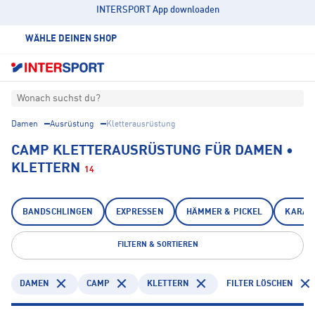
INTERSPORT App downloaden
WÄHLE DEINEN SHOP
Wonach suchst du?
Damen
Ausrüstung
Kletterausrüstung
CAMP KLETTERAUSRÜSTUNG FÜR DAMEN •
KLETTERN
14
BANDSCHLINGEN
EXPRESSEN
HÄMMER & PICKEL
KARAB
FILTERN & SORTIEREN
DAMEN
CAMP
KLETTERN
FILTER LÖSCHEN