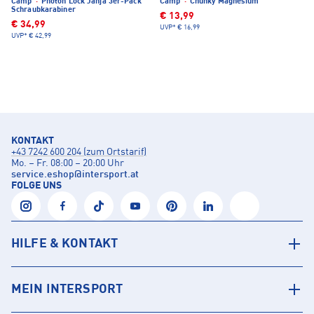
Camp
·
Photon Lock Janja 3er-Pack
Camp
·
Chunky Magnesium
Schraubkarabiner
€ 13,99
€ 34,99
UVP*
€ 16,99
UVP*
€ 42,99
KONTAKT
+43 7242 600 204 (zum Ortstarif)
Mo. – Fr. 08:00 – 20:00 Uhr
service.eshop
@
intersport.at
FOLGE UNS
HILFE & KONTAKT
MEIN INTERSPORT