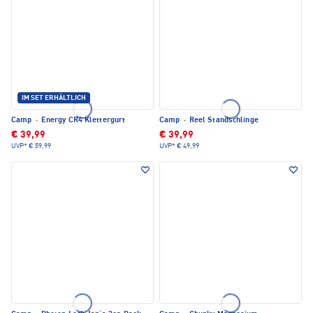
IM SET ERHÄLTLICH
Camp
·
Energy CR4 Klettergurt
Camp
·
Reel Standschlinge
€ 39,99
€ 39,99
UVP*
€ 59,99
UVP*
€ 49,99