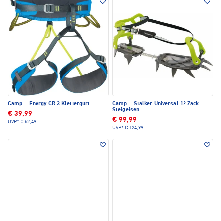
Camp
·
Energy CR 3 Klettergurt
Camp
·
Stalker Universal 12 Zack
Steigeisen
€ 39,99
€ 99,99
UVP*
€ 52,49
UVP*
€ 124,99