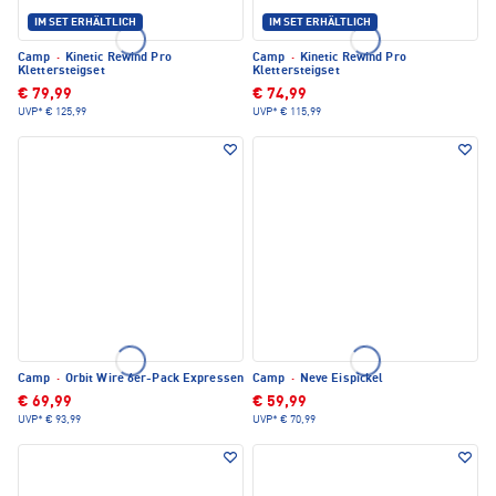
IM SET ERHÄLTLICH
IM SET ERHÄLTLICH
Camp
·
Kinetic Rewind Pro
Camp
·
Kinetic Rewind Pro
Klettersteigset
Klettersteigset
€ 79,99
€ 74,99
UVP*
€ 125,99
UVP*
€ 115,99
Camp
·
Orbit Wire 6er-Pack Expressen
Camp
·
Neve Eispickel
€ 69,99
€ 59,99
UVP*
€ 93,99
UVP*
€ 70,99