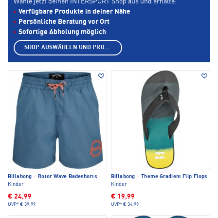
Wähle jetzt deinen INTERSPORT Shop aus und erhalte:
Verfügbare Produkte in deiner Nähe
Persönliche Beratung vor Ort
Sofortige Abholung möglich
SHOP AUSWÄHLEN UND PRODUKTE ANZEIGEN
Billabong
·
Rotor Wave Badeshorts
Billabong
·
Theme Gradient Flip Flops
Kinder
Kinder
€ 24,99
€ 19,99
UVP*
€ 39,99
UVP*
€ 34,99