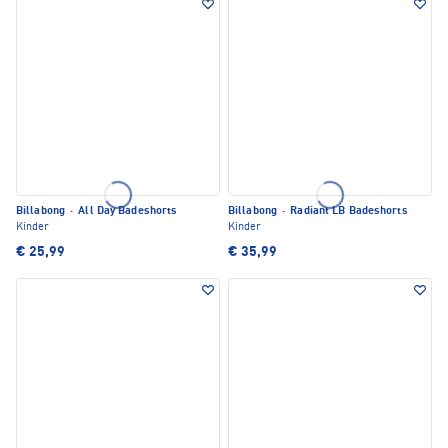
Billabong
·
All Day Badeshorts
Billabong
·
Radiant LB Badeshorts
Kinder
Kinder
€ 25,99
€ 35,99