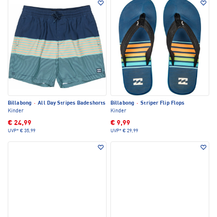
Billabong
·
All Day Stripes Badeshorts
Billabong
·
Striper Flip Flops
Kinder
Kinder
€ 24,99
€ 9,99
UVP*
€ 35,99
UVP*
€ 29,99