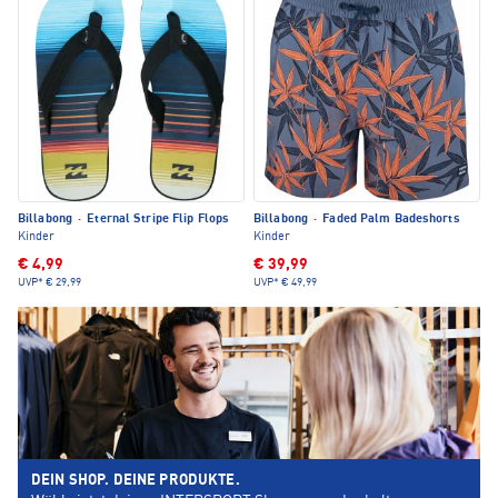
Billabong
·
Eternal Stripe Flip Flops
Billabong
·
Faded Palm Badeshorts
Kinder
Kinder
€ 4,99
€ 39,99
UVP*
€ 29,99
UVP*
€ 49,99
DEIN SHOP. DEINE PRODUKTE.