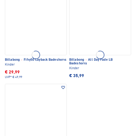
Billabong
·
Fifty50 Layback Badeshorts
Billabong
·
All Day Fade LB
Badeshorts
Kinder
Kinder
€ 29,99
€ 35,99
UVP*
€ 49,99