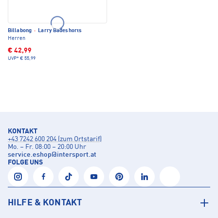
Billabong
·
Larry Badeshorts
Herren
€ 42,99
UVP*
€ 55,99
KONTAKT
+43 7242 600 204 (zum Ortstarif)
Mo. – Fr. 08:00 – 20:00 Uhr
service.eshop
@
intersport.at
FOLGE UNS
HILFE & KONTAKT