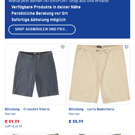
Wähle jetzt deinen INTERSPORT Shop aus und erhalte:
Verfügbare Produkte in deiner Nähe
Persönliche Beratung vor Ort
Sofortige Abholung möglich
SHOP AUSWÄHLEN UND PRODUKTE ANZEIGEN
Billabong
·
Crossfire Shorts
Billabong
·
Larry Badeshorts
Herren
Herren
€ 59,99
€ 55,99
UVP*
€ 69,99